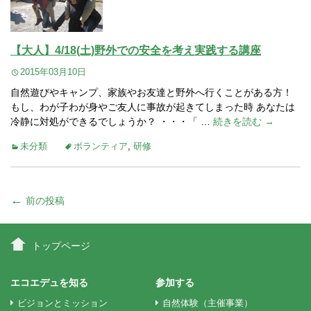
【大人】4/18(土)野外での安全を考え実践する講座
2015年03月10日
自然遊びやキャンプ、家族やお友達と野外へ行くことがある方！
もし、わが子わが身やご友人に事故が起きてしまった時 あなたは
冷静に対処ができるでしょうか？ ・・・「 …
続きを読む →
未分類
ボランティア
,
研修
投
←
前の投稿
稿
トップページ
ナ
エコエデュを知る
参加する
ビジョンとミッション
自然体験（主催事業）