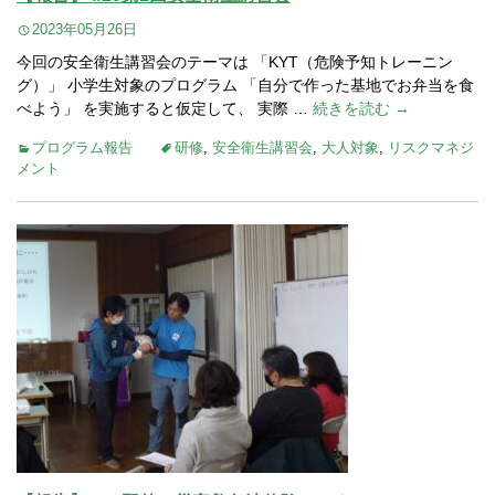
2023年05月26日
今回の安全衛生講習会のテーマは 「KYT（危険予知トレーニン
グ）」 小学生対象のプログラム 「自分で作った基地でお弁当を食
べよう」 を実施すると仮定して、 実際 …
続きを読む →
プログラム報告
研修
,
安全衛生講習会
,
大人対象
,
リスクマネジ
メント