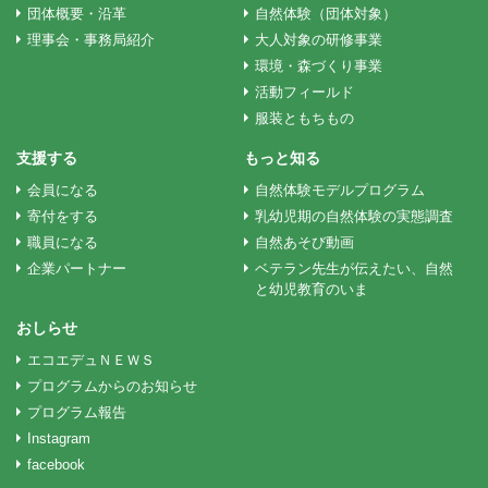
ビ
団体概要・沿革
自然体験（団体対象）
理事会・事務局紹介
大人対象の研修事業
ゲ
環境・森づくり事業
活動フィールド
服装ともちもの
ー
支援する
もっと知る
会員になる
自然体験モデルプログラム
シ
寄付をする
乳幼児期の自然体験の実態調査
職員になる
自然あそび動画
ョ
企業パートナー
ベテラン先生が伝えたい、自然
と幼児教育のいま
ン
おしらせ
エコエデュＮＥＷＳ
プログラムからのお知らせ
プログラム報告
Instagram
facebook