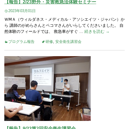
【報告】2/23野外・災害救急法体験セミナー
2023年03月01日
ＷⅯＡ（ウィルダネス・メディカル・アソシエイツ・ジャパン）か
ら 講師のがめらさんとペコマさんがいらしてくださいました。 自
然体験のフィールドでは、 救急車がすぐ …
続きを読む →
プログラム報告
研修
,
安全衛生講習会
【報告】9/23第2回安全衛生講習会