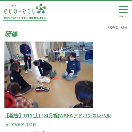
menu
HOME
>
研修
研修
【報告】1/11(土)‐13(月祝)WAFAアドバンスレベル
2025年01月31日