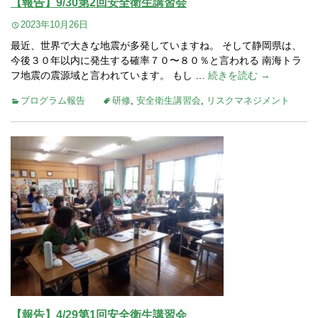
【報告】9/30第2回安全衛生講習会
2023年10月26日
最近、世界で大きな地震が多発していますね。 そして静岡県は、
今後３０年以内に発生する確率７０〜８０％と言われる 南海トラ
フ地震の震源域と言われています。 もし …
続きを読む →
プログラム報告
研修
,
安全衛生講習会
,
リスクマネジメント
【報告】4/29第1回安全衛生講習会