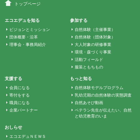
ビ
トップページ
ゲ
エコエデュを知る
参加する
ビジョンとミッション
自然体験（主催事業）
ー
団体概要・沿革
自然体験（団体対象）
理事会・事務局紹介
大人対象の研修事業
環境・森づくり事業
シ
活動フィールド
服装ともちもの
ョ
支援する
もっと知る
会員になる
自然体験モデルプログラム
ン
寄付をする
乳幼児期の自然体験の実態調査
職員になる
自然あそび動画
企業パートナー
ベテラン先生が伝えたい、自然
と幼児教育のいま
おしらせ
エコエデュＮＥＷＳ