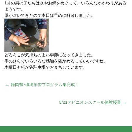
1才の男の子たちは水やお鍋をめぐって、いろんなかかわりがある
ようです。
風が吹いてきたので本日は早めに解散しました。
どろんこが気持ちのよい季節になってきました。
手のひらでいろいろな感触を確かめるっていいですね。
木曜日も糀が谷駐車場でおまちしています。
投
←
静岡県･環境学習プログラム集完成！
稿
→
5/21アビニオンスクール体験授業
ナ