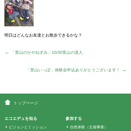
明日はどんなお友達とお散歩できるかな？
投
←
「里山のかやねずみ」10/30里山の達人
稿
→
「里山いっぽ」体験会申込ありがとうございます！
ナ
ビ
トップページ
ゲ
エコエデュを知る
参加する
ビジョンとミッション
自然体験（主催事業）