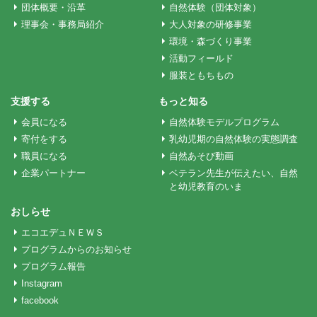
ー
団体概要・沿革
自然体験（団体対象）
理事会・事務局紹介
大人対象の研修事業
環境・森づくり事業
シ
活動フィールド
服装ともちもの
ョ
支援する
もっと知る
会員になる
自然体験モデルプログラム
ン
寄付をする
乳幼児期の自然体験の実態調査
職員になる
自然あそび動画
企業パートナー
ベテラン先生が伝えたい、自然
と幼児教育のいま
おしらせ
エコエデュＮＥＷＳ
プログラムからのお知らせ
プログラム報告
Instagram
facebook