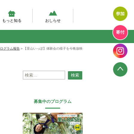
もっと知る
おしらせ
然体験モデルプログラム
幼児期の自然体験の実態調査
然あそび動画
テラン先生が伝えたい、自然
エコエデュNEWS
プログラムからのお知らせ
プログラム報告
幼児教育のいま
ログラム報告
>
【里山いっぽ】体験会の様子を今晩放映
検
索:
募集中のプログラム