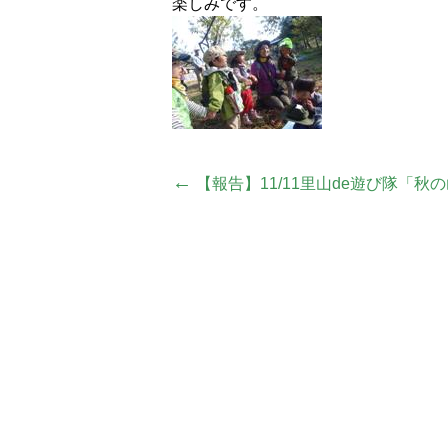
楽しみです。
投
←
【報告】11/11里山de遊び隊「
稿
ナ
ビ
ゲ