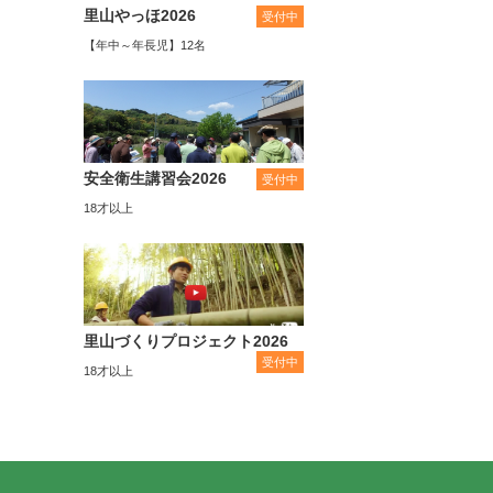
里山やっほ2026
受付中
【年中～年長児】12名
安全衛生講習会2026
受付中
18才以上
里山づくりプロジェクト2026
受付中
18才以上