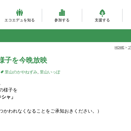
エコエデュを知る
参加する
支援する
ビジョンとミッション
団体概要・沿革
理事会・事務局紹介
自然体験（主催事業）
自然体験（団体対象）
大人対象の研修事業
環境・森づくり事業
活動フィールド
服装ともちもの
会員になる
寄付をする
職員になる
企業パートナー
自
乳
自
ベ
と
HOME
>
プ
様子を今晩放映
里山のかやねずみ
,
里山いっぽ
。
の様子を
キシャ」
つかわれなくなることをご承知おきください。）