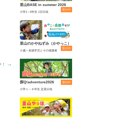
里山BASE in summer 2026
受付中
小学1～6年生 1日22名
里山のかやねずみ（かやっこ）
受付中
０歳～未就学児とその保護者
→
中！
探Q!adventure2026
受付中
小学１～６年生 定員12名