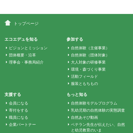
ナ
ビ
トップページ
ゲ
エコエデュを知る
参加する
ビジョンとミッション
自然体験（主催事業）
ー
団体概要・沿革
自然体験（団体対象）
理事会・事務局紹介
大人対象の研修事業
環境・森づくり事業
シ
活動フィールド
服装ともちもの
ョ
支援する
もっと知る
会員になる
自然体験モデルプログラム
ン
寄付をする
乳幼児期の自然体験の実態調査
職員になる
自然あそび動画
企業パートナー
ベテラン先生が伝えたい、自然
と幼児教育のいま