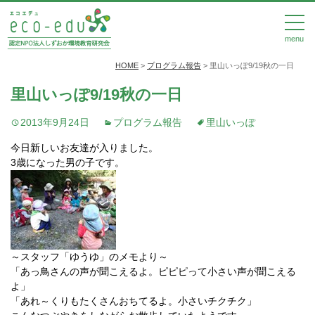
menu
HOME
>
プログラム報告
>
里山いっぽ9/19秋の一日
里山いっぽ9/19秋の一日
2013年9月24日
プログラム報告
里山いっぽ
今日新しいお友達が入りました。
3歳になった男の子です。
～スタッフ「ゆうゆ」のメモより～
「あっ鳥さんの声が聞こえるよ。ピピピって小さい声が聞こえる
よ」
「あれ～くりもたくさんおちてるよ。小さいチクチク」