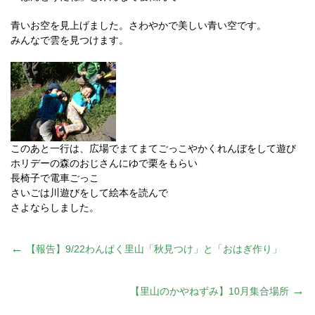
青いお空を見上げました。さわやかで美しい青い空です。
みんなで雲を見つけます。
このあと一行は、広場でまてまてごっこやかくれんぼをして遊び
ホリデーの森のおじさんにゆで栗をもらい
長椅子で電車ごっこ
さいごは川遊びをして絵本を読んで
さよならしました。
投
←
【報告】9/22わんぱく里山「秋見つけ」と「おはぎ作り」
稿
→
【里山のかやねずみ】10月集合場所