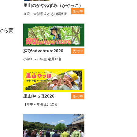
里山のかやねずみ（かやっこ）
受付中
０歳～未就学児とその保護者
やら変
探Q!adventure2026
受付中
小学１～６年生 定員12名
里山やっほ2026
受付中
【年中～年長児】12名