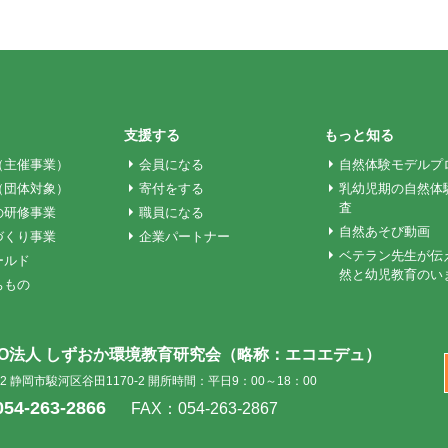
支援する
もっと知る
（主催事業）
会員になる
自然体験モデルプ
（団体対象）
寄付をする
乳幼児期の自然体
査
の研修事業
職員になる
自然あそび動画
づくり事業
企業パートナー
ベテラン先生が伝
ールド
然と幼児教育のい
ちもの
PO法人 しずおか環境教育研究会
（略称：エコエデュ）
002 静岡市駿河区谷田1170-2
開所時間：平日9：00～18：00
054-263-2866
FAX：054-263-2867