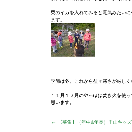
栗のイガを入れてみると電気みたいに
ます。
季節は冬。これから益々寒さが厳しく
１１月１２月のやっほは焚き火を使っ
思います。
投
←
【募集】（年中&年長）里山キッズ