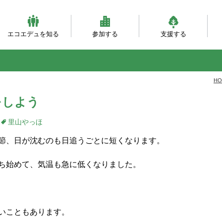
エコエデュを知る
参加する
支援する
ビジョンとミッション
団体概要・沿革
理事会・事務局紹介
自然体験（主催事業）
自然体験（団体対象）
大人対象の研修事業
環境・森づくり事業
活動フィールド
服装ともちもの
会員になる
寄付をする
職員になる
企業パートナー
自
乳
自
ベ
と
HO
をしよう
里山やっほ
節、日が沈むのも日追うごとに短くなります。
ち始めて、気温も急に低くなりました。
いこともあります。