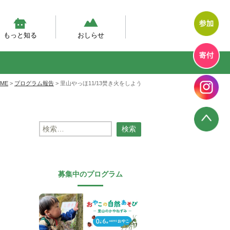
もっと知る
おしらせ
然体験モデルプログラム
幼児期の自然体験の実態調査
然あそび動画
テラン先生が伝えたい、自然
エコエデュNEWS
プログラムからのお知らせ
プログラム報告
幼児教育のいま
ME
>
プログラム報告
>
里山やっほ11/13焚き火をしよう
検
索:
募集中のプログラム