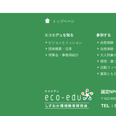
稿
ナ
トップページ
ビ
エコエデュを知る
参加する
ビジョンとミッション
自然体験
団体概要・沿革
自然体験
ゲ
理事会・事務局紹介
大人対象
環境・森
ー
活動フィ
服装とも
シ
認定N
ョ
〒422-8
TEL：