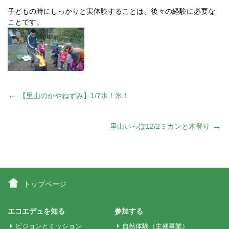
子どもの時にしっかりと実体験することは、後々の経験に必要な
ことです。
投
←
【里山のかやねずみ】1/7氷！氷！
稿
→
里山いっぽ12/2ミカンと木登り
ナ
ビ
トップページ
ゲ
エコエデュを知る
参加する
ビジョンとミッション
自然体験（主催事業）