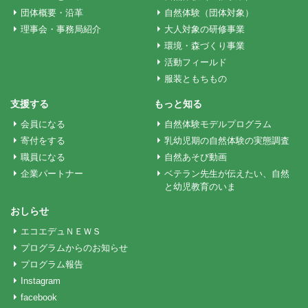
ー
団体概要・沿革
自然体験（団体対象）
理事会・事務局紹介
大人対象の研修事業
環境・森づくり事業
シ
活動フィールド
服装ともちもの
ョ
支援する
もっと知る
会員になる
自然体験モデルプログラム
ン
寄付をする
乳幼児期の自然体験の実態調査
職員になる
自然あそび動画
企業パートナー
ベテラン先生が伝えたい、自然
と幼児教育のいま
おしらせ
エコエデュＮＥＷＳ
プログラムからのお知らせ
プログラム報告
Instagram
facebook