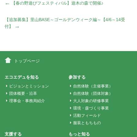
投
←
【春の野遊びフェスティバル】遊木の森で開催♪
稿
【追加募集】里山BASE～ゴールデンウィーク編～【4/6～14受
→
付】
ナ
ビ
トップページ
ゲ
エコエデュを知る
参加する
ビジョンとミッション
自然体験（主催事業）
ー
団体概要・沿革
自然体験（団体対象）
理事会・事務局紹介
大人対象の研修事業
シ
環境・森づくり事業
活動フィールド
服装ともちもの
ョ
支援する
もっと知る