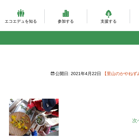
エコエデュを知る
参加する
支援する
ビジョンとミッション
団体概要・沿革
理事会・事務局紹介
自然体験（主催事業）
自然体験（団体対象）
大人対象の研修事業
環境・森づくり事業
活動フィールド
服装ともちもの
会員になる
寄付をする
職員になる
企業パートナー
自
乳
自
ベ
と
公開日:
2021年4月22日
【里山のかやねず
次