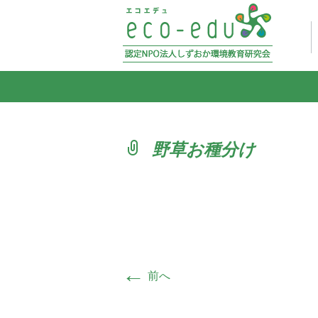
野草お種分け
←
前へ