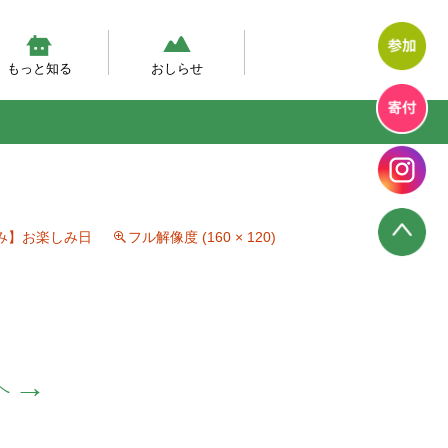
もっと知る
おしらせ
然体験モデルプログラム
幼児期の自然体験の実態調査
然あそび動画
テラン先生が伝えたい、自然
エコエデュNEWS
プログラムからのお知らせ
プログラム報告
幼児教育のいま
み】お楽しみ日
フル解像度 (160 × 120)
→
へ