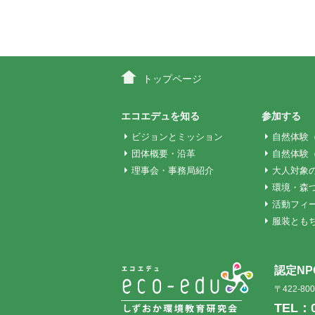
トップページ
エコエデュを知る
参加する
ビジョンとミッション
自然体験
団体概要・沿革
自然体験
理事会・事務局紹介
大人対象
環境・森
活動フィ
服装とも
認定N
〒422-8
TEL：