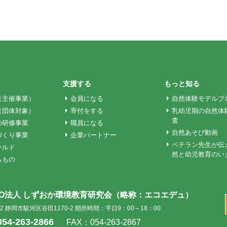
支援する
もっと知る
（主催事業）
会員になる
自然体験モデルプ
（団体対象）
寄付をする
乳幼児期の自然体
査
の研修事業
職員になる
自然あそび動画
づくり事業
企業パートナー
ベテラン先生が伝
ールド
然と幼児教育のい
ちもの
PO法人 しずおか環境教育研究会
（略称：エコエデュ）
002 静岡市駿河区谷田1170-2
開所時間：平日9：00～18：00
054-263-2866
FAX：054-263-2867