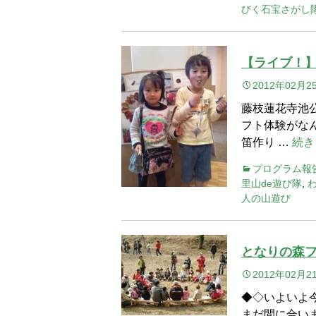
びく石宝さがし
【ライブ！
2012年02月2
藤枝蓮花寺池
フト体験がな
笛作り …
続き
プログラム報
里山de遊び隊
,
人の山遊び
となりの森
2012年02月2
◆◇いよいよ
まだ間に合い