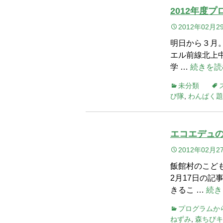
2012年度
2012年02月2
明日から３月
エル前線北上中
学 …
続きを読
未分類
び隊
,
わんぱく題
エコエデュ
2012年02月2
飯館村のこど
2月17日の
きるこ …
続き
プログラムか
ねずみ
,
森ちびキ