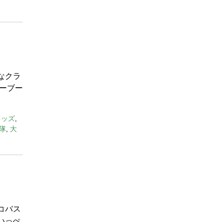
なクラ
ーブー
キッズ
,
隊
,
大
コバス
いっぺ