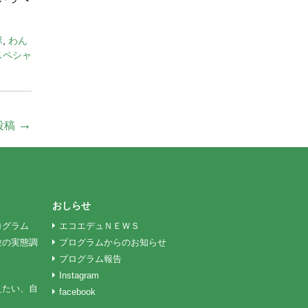
隊
,
わん
スペシャ
→
投稿
おしらせ
ログラム
エコエデュＮＥＷＳ
験の実態調
プログラムからのお知らせ
プログラム報告
Instagram
えたい、自
facebook
ま