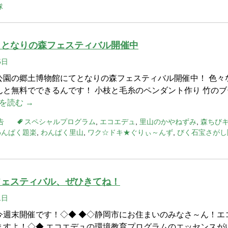
隊
】となりの森フェスティバル開催中
5日
公園の郷土博物館にてとなりの森フェスティバル開催中！ 色々
んと無料でできるんです！ 小枝と毛糸のペンダント作り 竹のブ
を読む →
告
スペシャルプログラム
,
エコエデュ
,
里山のかやねずみ
,
森ちび
わんぱく題楽
,
わんぱく里山
,
ワク☆ドキ★ぐりぃ～んず
,
びく石宝さがし
フェスティバル、ぜひきてね！
1日
今週末開催です！◇◆ ◆◇静岡市にお住まいのみなさ～ん！エ
ますよ！◇◆ エコエデュの環境教育プログラムのエッセンスが