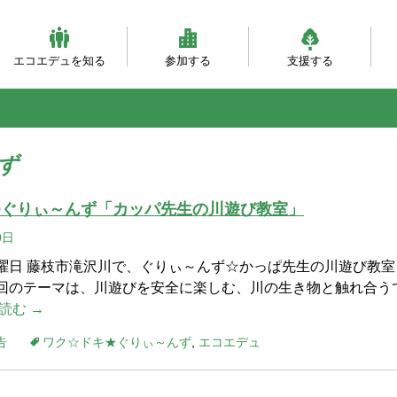
エコエデュを知る
参加する
支援する
ビジョンとミッション
団体概要・沿革
理事会・事務局紹介
自然体験（主催事業）
自然体験（団体対象）
大人対象の研修事業
環境・森づくり事業
活動フィールド
服装ともちもの
会員になる
寄付をする
職員になる
企業パートナー
自
乳
自
ベ
と
ず
29ぐりぃ～んず「カッパ先生の川遊び教室」
0日
日曜日 藤枝市滝沢川で、ぐりぃ～んず☆かっぱ先生の川遊び教室
今回のテーマは、川遊びを安全に楽しむ、川の生き物と触れ合う
読む →
告
ワク☆ドキ★ぐりぃ～んず
,
エコエデュ