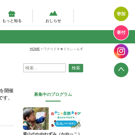
もっと知る
おしらせ
然体験モデルプログラム
幼児期の自然体験の実態調査
然あそび動画
テラン先生が伝えたい、自然
エコエデュNEWS
プログラムからのお知らせ
プログラム報告
幼児教育のいま
HOME
>
ワク☆ドキ★ぐりぃ～んず
検
索:
を開催
募集中のプログラム
です。
里山のかやねずみ（かやっこ）