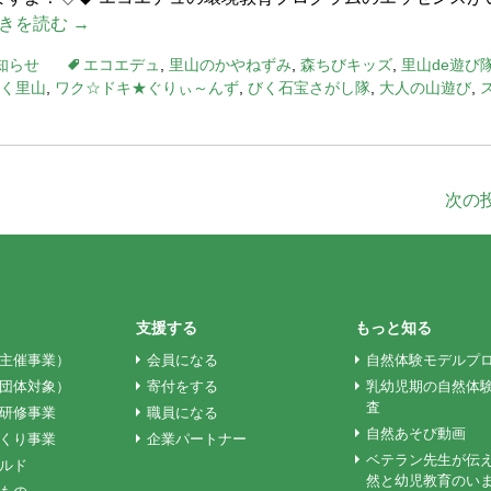
きを読む →
知らせ
エコエデュ
,
里山のかやねずみ
,
森ちびキッズ
,
里山de遊び
く里山
,
ワク☆ドキ★ぐりぃ～んず
,
びく石宝さがし隊
,
大人の山遊び
,
次の
支援する
もっと知る
主催事業）
会員になる
自然体験モデルプ
団体対象）
寄付をする
乳幼児期の自然体
査
研修事業
職員になる
自然あそび動画
くり事業
企業パートナー
ベテラン先生が伝
ルド
然と幼児教育のい