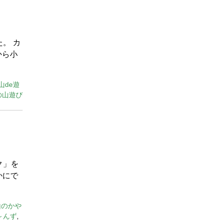
。 カ
から小
山de遊
の山遊び
ク」を
かにで
山のかや
～んず
,