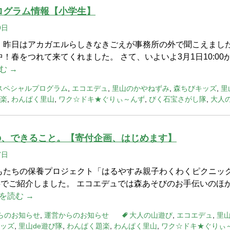
プログラム情報【小学生】
9日
。昨日はアカガエルらしきなきごえが事務所の外で聞こえました
！春をつれて来てくれました。 さて、いよいよ3月1日10:00
む →
スペシャルプログラム
,
エコエデュ
,
里山のかやねずみ
,
森ちびキッズ
,
里
楽
,
わんぱく里山
,
ワク☆ドキ★ぐりぃ～んず
,
びく石宝さがし隊
,
大人
の、できること。【寄付企画、はじめます】
7日
もたちの保養プロジェクト「はるやすみ親子わくわくピクニッ
記事でご紹介しました。 エコエデュでは森あそびのお手伝いのほ
を読む →
らのお知らせ
,
運営からのお知らせ
大人の山遊び
,
エコエデュ
,
里
ッズ
,
里山de遊び隊
,
わんぱく題楽
,
わんぱく里山
,
ワク☆ドキ★ぐりぃ