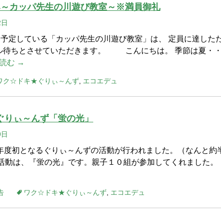
恵み～カッパ先生の川遊び教室～※満員御礼
2日
日に予定している「カッパ先生の川遊び教室」は、 定員に達した
ル待ちとさせていただきます。 こんにちは。 季節は夏・
読む →
ワク☆ドキ★ぐりぃ～んず
,
エコエデュ
9ぐりぃ～んず「蛍の光」
9日
今年度初となるぐりぃ～んずの活動が行われました。（なんと約
の活動は、『蛍の光』です。親子１０組が参加してくれました。
告
ワク☆ドキ★ぐりぃ～んず
,
エコエデュ