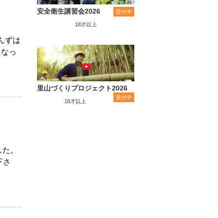
安全衛生講習会2026
受付中
18才以上
んずは
になっ
里山づくりプロジェクト2026
受付中
18才以上
した。
下さ