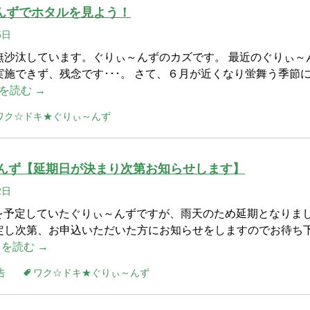
～んずでホタルを見よう！
5日
無沙汰しています。ぐりぃ～んずのカズです。 最近のぐりぃ～
施できず、残念です･･･。 さて、６月が近くなり蛍舞う季節
を読む →
ワク☆ドキ★ぐりぃ～んず
～んず【延期日が決まり次第お知らせします】
2日
実施を予定していたぐりぃ～んずですが、雨天のため延期となりま
し次第、お申込いただいた方にお知らせをしますのでお待ち
を読む →
告
ワク☆ドキ★ぐりぃ～んず