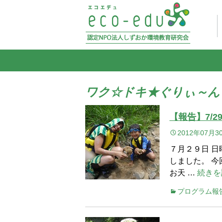
ワク☆ドキ★ぐりぃ～ん
【報告】7/
2012年07月3
７月２９日 
しました。 
お天 …
続きを
プログラム報