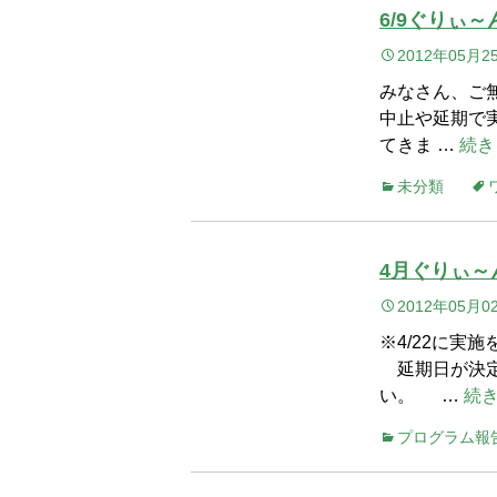
6/9ぐりぃ
2012年05月2
みなさん、ご
中止や延期で実
てきま …
続き
未分類
4月ぐりぃ
2012年05月0
※4/22に
延期日が決定
い。 …
続き
プログラム報