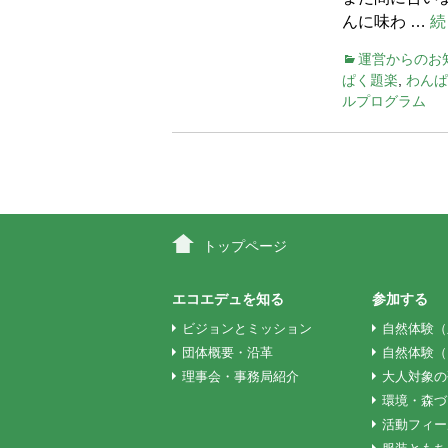
んに味わ …
続
運営からのお
ぱく題楽
,
わんぱ
ルプログラム
投
稿
トップページ
ナ
エコエデュを知る
参加する
ビジョンとミッション
自然体験（
ビ
団体概要・沿革
自然体験（
理事会・事務局紹介
大人対象の
環境・森づ
ゲ
活動フィー