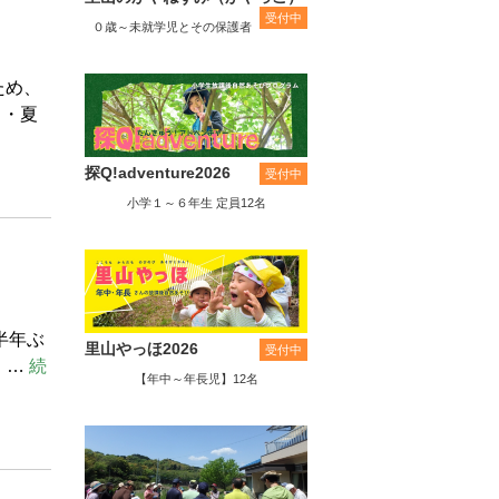
受付中
０歳～未就学児とその保護者
ため、
・・夏
探Q!adventure2026
受付中
小学１～６年生 定員12名
半年ぶ
里山やっほ2026
受付中
 …
続
【年中～年長児】12名