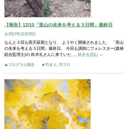
【報告】12/10「里山の未来を考える３日間」最終日
2017年12月28日
なんと２回も雨天延期となり、 ようやく開催されました、 「里山
の未来を考える３日間」最終日。 今回も講師にフォレスター(森林
総合監理士)の 鈴木礼さんに来ていた …
続きを読む →
プログラム報告
竹きり
,
竹プロ