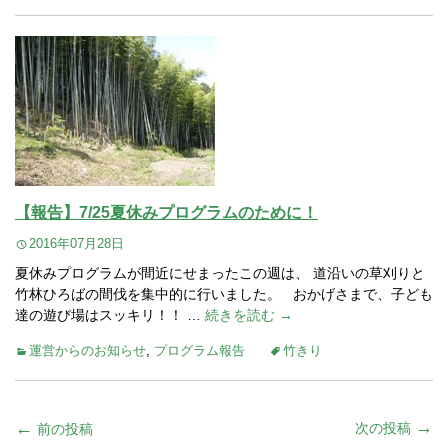
【報告】7/25夏休みプログラムのために！
2016年07月28日
夏休みプログラムが間近にせまったこの週は、 道沿いの草刈りと
竹林ひろばの間伐を集中的に行いました。 おかげさまで、子ども
達の遊び場はスッキリ！！ …
続きを読む →
運営からのお知らせ
,
プログラム報告
竹きり
投
→
←
次の投稿
前の投稿