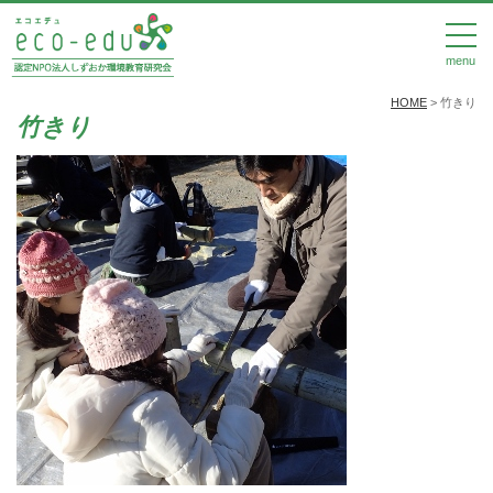
menu
HOME
>
竹きり
竹きり