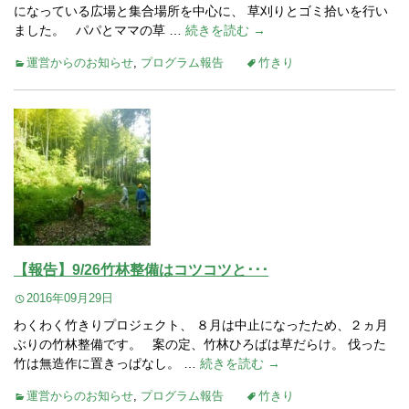
になっている広場と集合場所を中心に、 草刈りとゴミ拾いを行い
ました。 パパとママの草 …
続きを読む →
運営からのお知らせ
,
プログラム報告
竹きり
【報告】9/26竹林整備はコツコツと･･･
2016年09月29日
わくわく竹きりプロジェクト、 ８月は中止になったため、２ヵ月
ぶりの竹林整備です。 案の定、竹林ひろばは草だらけ。 伐った
竹は無造作に置きっぱなし。 …
続きを読む →
運営からのお知らせ
,
プログラム報告
竹きり