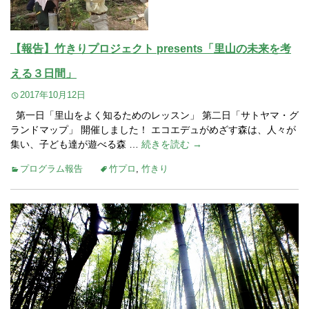
【報告】竹きりプロジェクト presents「里山の未来を考
える３日間」
2017年10月12日
第一日「里山をよく知るためのレッスン」 第二日「サトヤマ・グ
ランドマップ」 開催しました！ エコエデュがめざす森は、人々が
集い、子ども達が遊べる森 …
続きを読む →
プログラム報告
竹プロ
,
竹きり