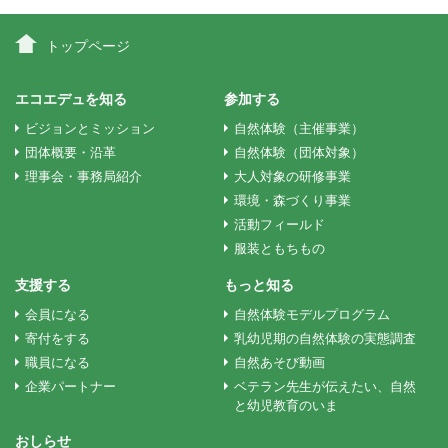
稿
トップページ
ナ
エコエデュを知る
参加する
ビジョンとミッション
自然体験（主催事業）
ビ
団体概要・沿革
自然体験（団体対象）
理事会・事務局紹介
大人対象の研修事業
ゲ
環境・森づくり事業
活動フィールド
服装ともちもの
ー
支援する
もっと知る
会員になる
自然体験モデルプログラム
シ
寄付をする
乳幼児期の自然体験の実態調査
職員になる
自然あそび動画
ョ
企業パートナー
ベテラン先生が伝えたい、自然
と幼児教育のいま
おしらせ