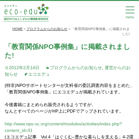
menu
HOME
>
プログラムからのお知らせ
>
「教育関係NPO事例集」に掲載されま
した!
「教育関係NPO事例集」に掲載されまし
た!
2012年2月14日
プログラムからのお知らせ
,
運営からのお
知らせ
エコエデュ
(特非)NPOサポートセンターが文科省の委託調査内容をまとめた、
「教育関係NPO事例集」にエコエデュが掲載されています。
今後書籍にまとめられ販売されるようですが、
なんとすべてのページがHP上にPDFでアップされています。
http://www.npo-sc.org/content/modules/activities/index.php?
content_id=31
(エコエデュ記事 Vol.4「はぐくむ–豊かな暮らしを支える」4-2環