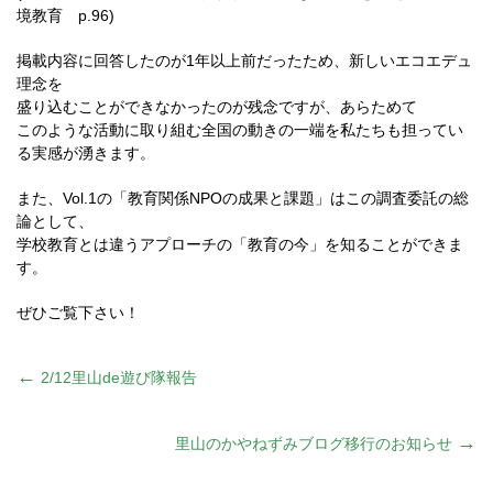
境教育 p.96)
掲載内容に回答したのが1年以上前だったため、新しいエコエデュ
理念を
盛り込むことができなかったのが残念ですが、あらためて
このような活動に取り組む全国の動きの一端を私たちも担ってい
る実感が湧きます。
また、Vol.1の「教育関係NPOの成果と課題」はこの調査委託の総
論として、
学校教育とは違うアプローチの「教育の今」を知ることができま
す。
ぜひご覧下さい！
投
←
2/12里山de遊び隊報告
稿
→
里山のかやねずみブログ移行のお知らせ