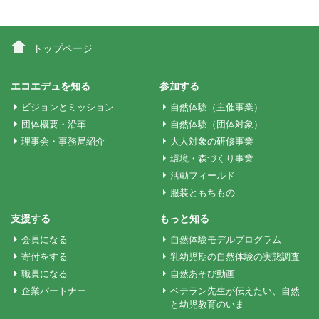
ナ
ビ
トップページ
ゲ
エコエデュを知る
参加する
ビジョンとミッション
自然体験（主催事業）
ー
団体概要・沿革
自然体験（団体対象）
理事会・事務局紹介
大人対象の研修事業
環境・森づくり事業
シ
活動フィールド
服装ともちもの
ョ
支援する
もっと知る
会員になる
自然体験モデルプログラム
ン
寄付をする
乳幼児期の自然体験の実態調査
職員になる
自然あそび動画
企業パートナー
ベテラン先生が伝えたい、自然
と幼児教育のいま