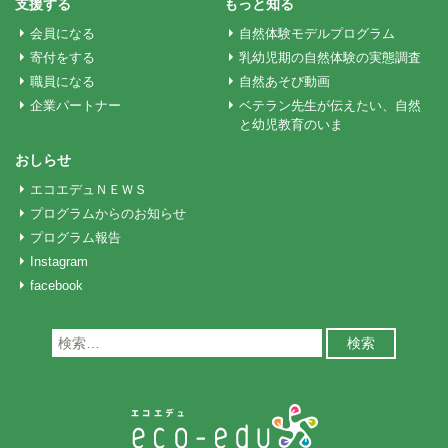
ョ
支援する
もっと知る
会員になる
自然体験モデルプログラム
ン
寄付をする
乳幼児期の自然体験の実態調査
職員になる
自然あそび動画
企業パートナー
ベテラン先生が伝えたい、自然
と幼児教育のいま
おしらせ
エコエデュＮＥＷＳ
プログラムからのお知らせ
プログラム報告
Instagram
facebook
検
索: