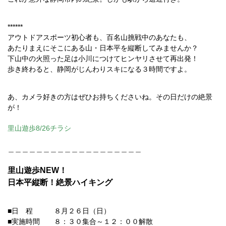
******
アウトドアスポーツ初心者も、百名山挑戦中のあなたも、
あたりまえにそこにある山・日本平を縦断してみませんか？
下山中の火照った足は小川につけてヒンヤリさせて再出発！
歩き終わると、静岡がじんわりスキになる３時間ですよ。
あ、カメラ好きの方はぜひお持ちくださいね。その日だけの絶景
が！
里山遊歩8/26チラシ
＿＿＿＿＿＿＿＿＿＿＿＿＿＿＿＿＿＿＿
里山遊歩NEW！
日本平縦断！絶景ハイキング
■日 程 ８月２６日（日）
■実施時間 ８：３０集合～１２：００解散