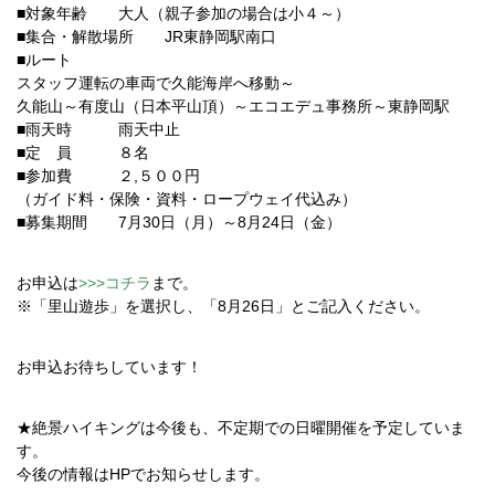
■対象年齢 大人（親子参加の場合は小４～）
■集合・解散場所 JR東静岡駅南口
■ルート
スタッフ運転の車両で久能海岸へ移動～
久能山～有度山（日本平山頂）～エコエデュ事務所～東静岡駅
■雨天時 雨天中止
■定 員 ８名
■参加費 ２,５００円
（ガイド料・保険・資料・ロープウェイ代込み）
■募集期間 7月30日（月）～8月24日（金）
お申込は
>>>コチラ
まで。
※「里山遊歩」を選択し、「8月26日」とご記入ください。
お申込お待ちしています！
★絶景ハイキングは今後も、不定期での日曜開催を予定していま
す。
今後の情報はHPでお知らせします。