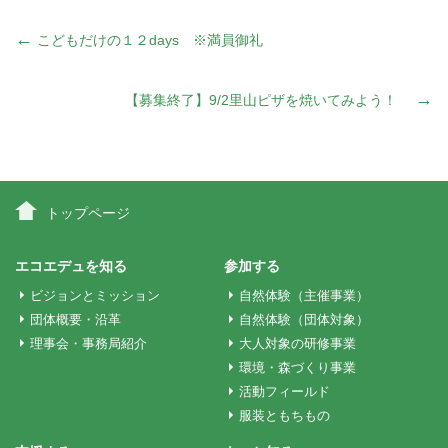
投
←
こどもだけの１２days ※満員御礼
稿
→
【募集終了】9/2里山ピザを焼いてみよう！
ナ
ビ
トップページ
ゲ
エコエデュを知る
参加する
ビジョンとミッション
自然体験（主催事業）
ー
団体概要・沿革
自然体験（団体対象）
理事会・事務局紹介
大人対象の研修事業
環境・森づくり事業
シ
活動フィールド
服装ともちもの