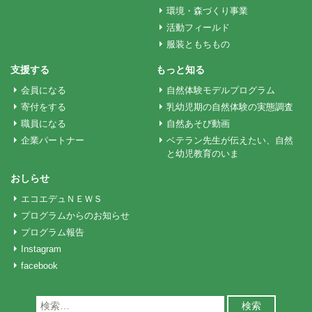
環境・森づくり事業
シ
活動フィールド
服装ともちもの
ョ
支援する
もっと知る
会員になる
自然体験モデルプログラム
ン
寄付をする
乳幼児期の自然体験の実態調査
職員になる
自然あそび動画
企業パートナー
ベテラン先生が伝えたい、自然
と幼児教育のいま
おしらせ
エコエデュＮＥＷＳ
プログラムからのお知らせ
プログラム報告
Instagram
facebook
検