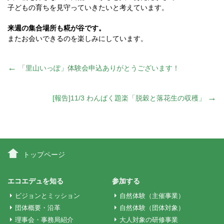
子どもの育ちを見守っていきたいと考えています。
来週の集合場所も糀が谷です。
またお会いできるのを楽しみにしています。
投
←
「里山いっぽ」体験会申込ありがとうございます！
稿
→
[報告]11/3 わんぱく題楽「脱穀と落花生の収穫」
ナ
ビ
トップページ
ゲ
エコエデュを知る
参加する
ビジョンとミッション
自然体験（主催事業）
ー
団体概要・沿革
自然体験（団体対象）
理事会・事務局紹介
大人対象の研修事業