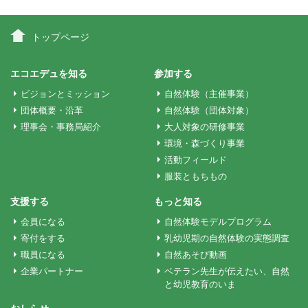
ビ
トップページ
ゲ
エコエデュを知る
参加する
ビジョンとミッション
自然体験（主催事業）
ー
団体概要・沿革
自然体験（団体対象）
理事会・事務局紹介
大人対象の研修事業
環境・森づくり事業
シ
活動フィールド
服装ともちもの
ョ
支援する
もっと知る
会員になる
自然体験モデルプログラム
ン
寄付をする
乳幼児期の自然体験の実態調査
職員になる
自然あそび動画
企業パートナー
ベテラン先生が伝えたい、自然
と幼児教育のいま