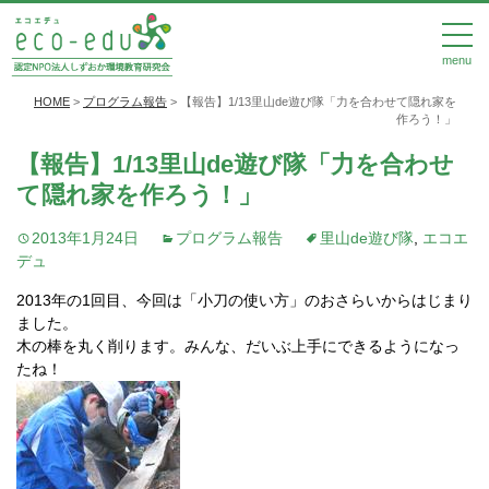
menu
HOME
>
プログラム報告
>
【報告】1/13里山de遊び隊「力を合わせて隠れ家を
作ろう！」
【報告】1/13里山de遊び隊「力を合わせ
て隠れ家を作ろう！」
2013年1月24日
プログラム報告
里山de遊び隊
,
エコエ
デュ
2013年の1回目、今回は「小刀の使い方」のおさらいからはじまり
ました。
木の棒を丸く削ります。みんな、だいぶ上手にできるようになっ
たね！