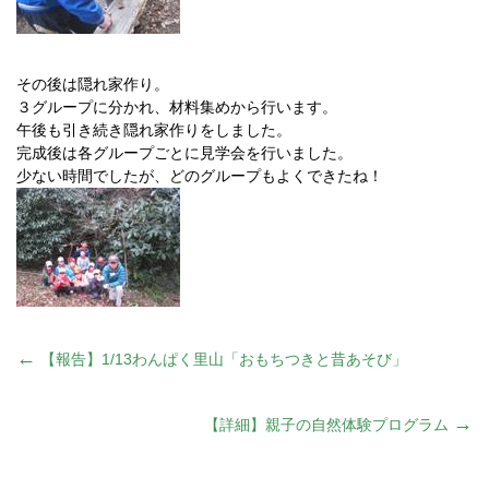
その後は隠れ家作り。
３グループに分かれ、材料集めから行います。
午後も引き続き隠れ家作りをしました。
完成後は各グループごとに見学会を行いました。
少ない時間でしたが、どのグループもよくできたね！
投
←
【報告】1/13わんぱく里山「おもちつきと昔あそび」
稿
→
【詳細】親子の自然体験プログラム
ナ