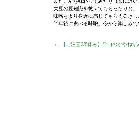
また、糀を味わってみたり（栗に近い
大豆の豆知識を教えてもらったりと、
味噌をより身近に感じてもらえるきっ
半年後に食べる味噌、今から楽しみで
投
←
【ご注意2/8休み】里山のかやねず
稿
ナ
ビ
ゲ