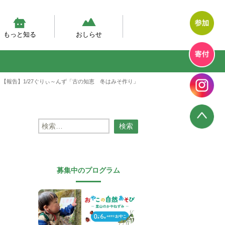
もっと知る
おしらせ
然体験モデルプログラム
幼児期の自然体験の実態調査
然あそび動画
テラン先生が伝えたい、自然
エコエデュNEWS
プログラムからのお知らせ
プログラム報告
幼児教育のいま
>
【報告】1/27ぐりぃ～んず「古の知恵 冬はみそ作り」
検
索:
募集中のプログラム