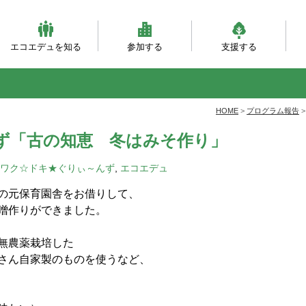
エコエデュを知る
参加する
支援する
ビジョンとミッション
団体概要・沿革
理事会・事務局紹介
自然体験（主催事業）
自然体験（団体対象）
大人対象の研修事業
環境・森づくり事業
活動フィールド
服装ともちもの
会員になる
寄付をする
職員になる
企業パートナー
自
乳
自
ベ
と
HOME
>
プログラム報告
んず「古の知恵 冬はみそ作り」
ワク☆ドキ★ぐりぃ～んず
,
エコエデュ
の元保育園舎をお借りして、
噌作りができました。
無農薬栽培した
さん自家製のものを使うなど、