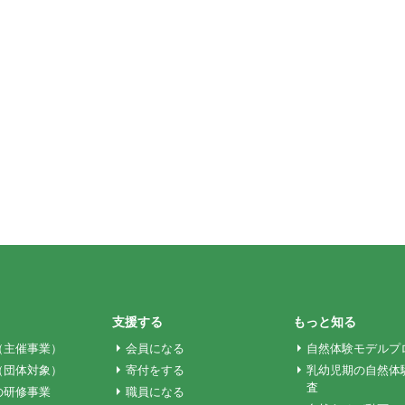
支援する
もっと知る
（主催事業）
会員になる
自然体験モデルプ
（団体対象）
寄付をする
乳幼児期の自然体
査
の研修事業
職員になる