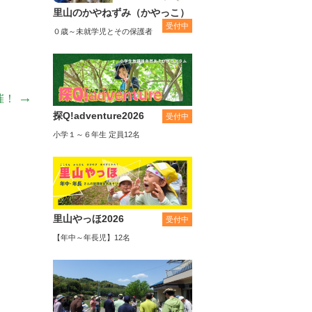
里山のかやねずみ（かやっこ）
受付中
０歳～未就学児とその保護者
→
催！
探Q!adventure2026
受付中
小学１～６年生 定員12名
里山やっほ2026
受付中
【年中～年長児】12名