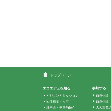
ー
シ
ョ
ン
トップページ
エコエデュを知る
参加する
ビジョンとミッション
自然体験
団体概要・沿革
自然体験
理事会・事務局紹介
大人対象