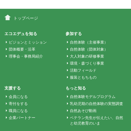
ナ
ビ
トップページ
ゲ
エコエデュを知る
参加する
ビジョンとミッション
自然体験（主催事業）
ー
団体概要・沿革
自然体験（団体対象）
理事会・事務局紹介
大人対象の研修事業
環境・森づくり事業
シ
活動フィールド
服装ともちもの
ョ
支援する
もっと知る
会員になる
自然体験モデルプログラム
ン
寄付をする
乳幼児期の自然体験の実態調査
職員になる
自然あそび動画
企業パートナー
ベテラン先生が伝えたい、自然
と幼児教育のいま