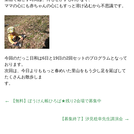
ママの心にも赤ちゃんの心にもすっと溶け込むから不思議です。
今回のだっこ日和は6日と19日の2回セットのプログラムとなって
おります。
次回は、今日よりももっと春めいた里山をもう少し足を延ばして
たくさんお散歩しま
す。
投
←
【無料】ぼうけん帳ひろば★残り2会場で募集中
稿
→
【募集終了】汐見稔幸先生講演会