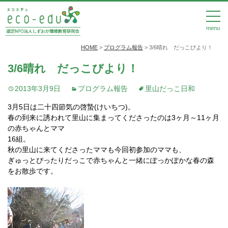
menu
HOME
>
プログラム報告
>
3/6晴れ だっこびより！
3/6晴れ だっこびより！
2013年3月9日
プログラム報告
里山だっこ日和
3月5日は二十四節気の啓蟄(けいちつ)。
春の到来に誘われて里山に集まってくださったのは3ヶ月～11ヶ月
の赤ちゃんとママ
16組。
秋の里山に来てくださったママも今回初参加のママも、
ぎゅっとぴったりだっこで赤ちゃんと一緒にぽっかぽかな春の森
をお散歩です。