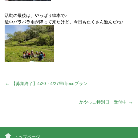
活動の最後は、やっぱり絵本で♪
途中パラパラ雨が降って来たけど、今日もたくさん遊んだね♪
投
←
【募集終了】4\20・4/27里山ecoプラン
稿
→
かやっこ特別日 受付中
ナ
トップページ