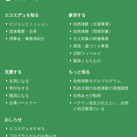
ビ
ゲ
エコエデュを知る
参加する
ビジョンとミッション
自然体験（主催事業）
ー
団体概要・沿革
自然体験（団体対象）
理事会・事務局紹介
大人対象の研修事業
環境・森づくり事業
シ
活動フィールド
服装ともちもの
ョ
支援する
もっと知る
会員になる
自然体験モデルプログラム
ン
寄付をする
乳幼児期の自然体験の実態調査
職員になる
自然あそび動画
企業パートナー
ベテラン先生が伝えたい、自然
と幼児教育のいま
おしらせ
エコエデュＮＥＷＳ
プログラムからのお知らせ