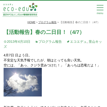
menu
HOME
>
プログラム報告
>
【活動報告】春の二日目！（4/7）
【活動報告】春の二日目！（4/7）
2013年4月10日
プログラム報告
エコエデュ
,
里山キッ
ズ
4月7日 日よう日。
不安定な天気予報でしたが、朝はとっても良い天気。
空には、「あっ、クジラ雲みつけた！」「あっちは恐竜だよ！」