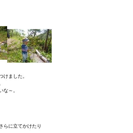
す。
つけました。
。
いな～。
さらに立てかけたり