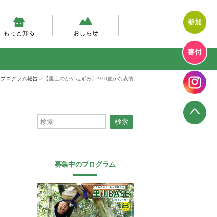
もっと知る
おしらせ
然体験モデルプログラム
幼児期の自然体験の実態調査
然あそび動画
テラン先生が伝えたい、自然
エコエデュNEWS
プログラムからのお知らせ
プログラム報告
幼児教育のいま
>
プログラム報告
>
【里山のかやねずみ】4/18豊かな表情
検
索:
募集中のプログラム