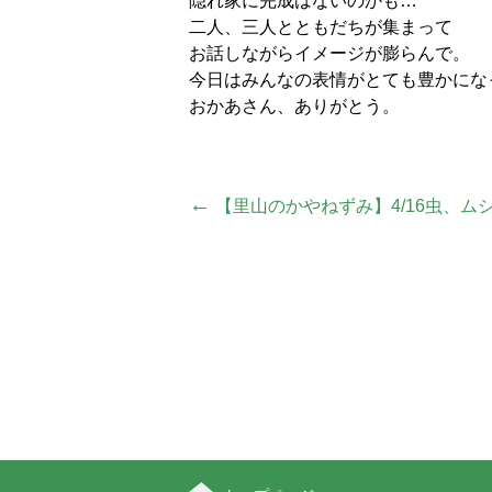
隠れ家に完成はないのかも…
二人、三人とともだちが集まって
お話しながらイメージが膨らんで。
今日はみんなの表情がとても豊かにな
おかあさん、ありがとう
投
←
【里山のかやねずみ】4/16虫、ム
稿
ナ
ビ
ゲ