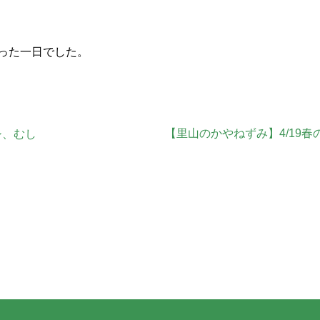
った一日でした。
。
【里山のかやねずみ】4/19春
シ、むし