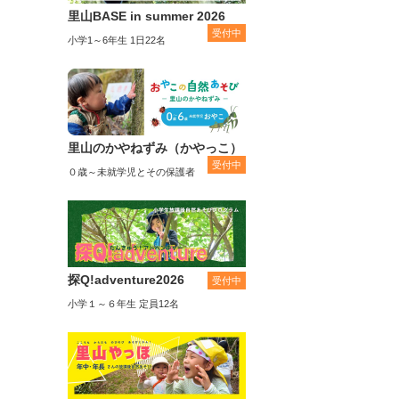
里山BASE in summer 2026
受付中
小学1～6年生 1日22名
里山のかやねずみ（かやっこ）
受付中
０歳～未就学児とその保護者
探Q!adventure2026
受付中
小学１～６年生 定員12名