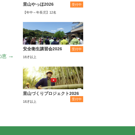
里山やっほ2026
受付中
【年中～年長児】12名
安全衛生講習会2026
受付中
→
の恵
18才以上
里山づくりプロジェクト2026
受付中
18才以上