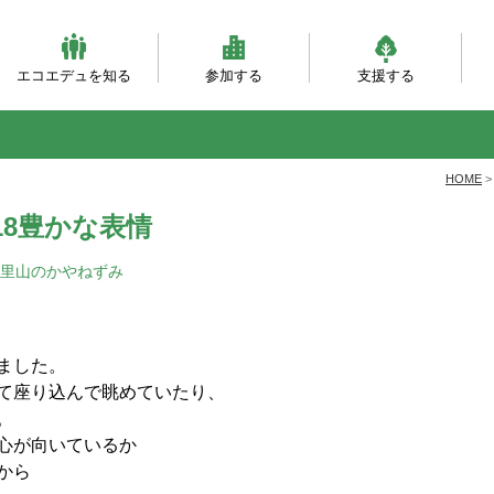
エコエデュを知る
参加する
支援する
ビジョンとミッション
団体概要・沿革
理事会・事務局紹介
自然体験（主催事業）
自然体験（団体対象）
大人対象の研修事業
環境・森づくり事業
活動フィールド
服装ともちもの
会員になる
寄付をする
職員になる
企業パートナー
自
乳
自
ベ
と
HOME
18豊かな表情
里山のかやねずみ
れました。
でした。
ースで楽しみました。
て座り込んで眺めていたり、
。
心が向いているか
から