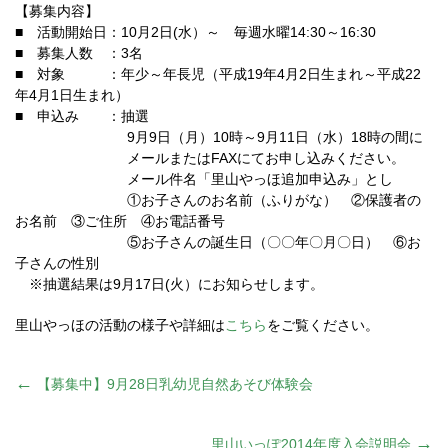
【募集内容】
■ 活動開始日：10月2日(水）～ 毎週水曜14:30～16:30
■ 募集人数 ：3名
■ 対象 ：年少～年長児（平成19年4月2日生まれ～平成22
年4月1日生まれ）
■ 申込み ：抽選
9月9日（月）10時～9月11日（水）18時の間に
メールまたはFAXにてお申し込みください。
メール件名「里山やっほ追加申込み」とし
①お子さんのお名前（ふりがな） ②保護者の
お名前 ③ご住所 ④お電話番号
⑤お子さんの誕生日（〇〇年〇月〇日） ⑥お
子さんの性別
※抽選結果は9月17日(火）にお知らせします。
里山やっほの活動の様子や詳細は
こちら
をご覧ください。
投
←
【募集中】9月28日乳幼児自然あそび体験会
稿
→
里山いっぽ2014年度入会説明会