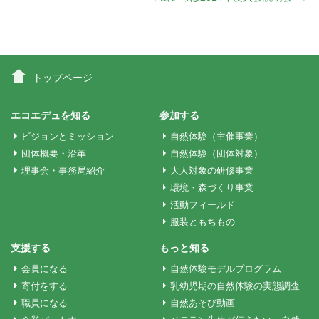
ナ
ビ
トップページ
ゲ
エコエデュを知る
参加する
ビジョンとミッション
自然体験（主催事業）
ー
団体概要・沿革
自然体験（団体対象）
理事会・事務局紹介
大人対象の研修事業
環境・森づくり事業
シ
活動フィールド
服装ともちもの
ョ
支援する
もっと知る
会員になる
自然体験モデルプログラム
ン
寄付をする
乳幼児期の自然体験の実態調査
職員になる
自然あそび動画