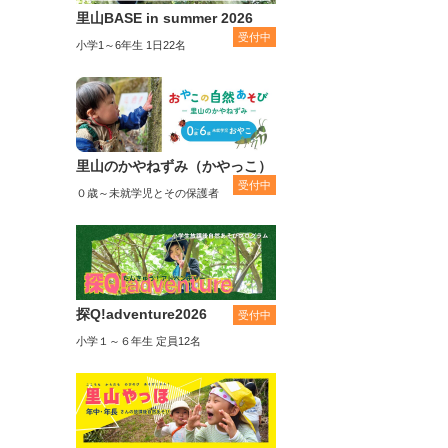
里山BASE in summer 2026
受付中
小学1～6年生 1日22名
里山のかやねずみ（かやっこ）
受付中
０歳～未就学児とその保護者
探Q!adventure2026
受付中
小学１～６年生 定員12名