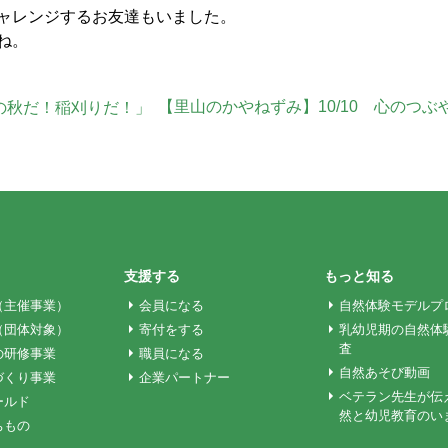
ャレンジするお友達もいました。
ね。
【里山のかやねずみ】10/10 心のつぶ
りの秋だ！稲刈りだ！」
支援する
もっと知る
（主催事業）
会員になる
自然体験モデルプ
（団体対象）
寄付をする
乳幼児期の自然体
査
の研修事業
職員になる
自然あそび動画
づくり事業
企業パートナー
ベテラン先生が伝
ールド
然と幼児教育のい
ちもの