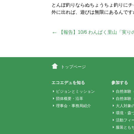
とんぼ釣りならぬちょうちょ釣りにチ
外に出れば、遊びは無限にあるんです
投
←
【報告】10/6 わんぱく里山「実
稿
ナ
トップページ
ビ
エコエデュを知る
参加する
ビジョンとミッション
自然体験
団体概要・沿革
自然体験
ゲ
理事会・事務局紹介
大人対象
環境・森
ー
活動フィ
服装とも