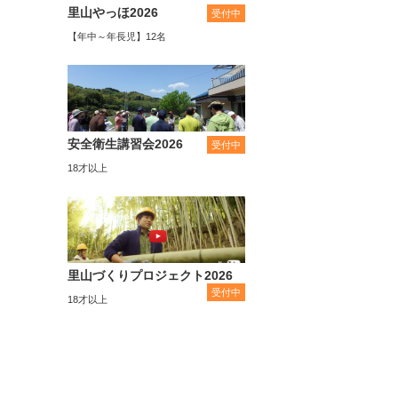
里山やっほ2026
受付中
【年中～年長児】12名
安全衛生講習会2026
受付中
18才以上
里山づくりプロジェクト2026
受付中
18才以上