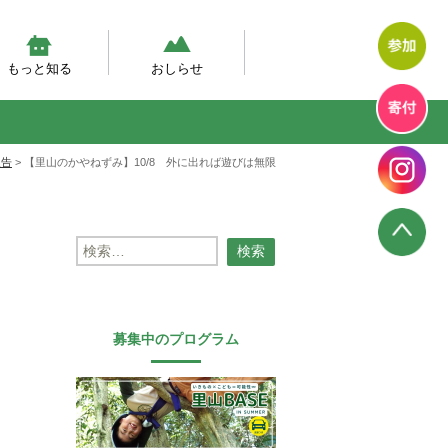
もっと知る
おしらせ
然体験モデルプログラム
幼児期の自然体験の実態調査
然あそび動画
テラン先生が伝えたい、自然
エコエデュNEWS
プログラムからのお知らせ
プログラム報告
幼児教育のいま
報告
>
【里山のかやねずみ】10/8 外に出れば遊びは無限
検
索:
募集中のプログラム