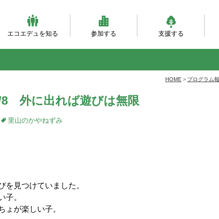
エコエデュを知る
参加する
支援する
ビジョンとミッション
団体概要・沿革
理事会・事務局紹介
自然体験（主催事業）
自然体験（団体対象）
大人対象の研修事業
環境・森づくり事業
活動フィールド
服装ともちもの
会員になる
寄付をする
職員になる
企業パートナー
自
乳
自
ベ
と
HOME
>
プログラム
/8 外に出れば遊びは無限
里山のかやねずみ
びを見つけていました。
い子。
ちょが楽しい子。