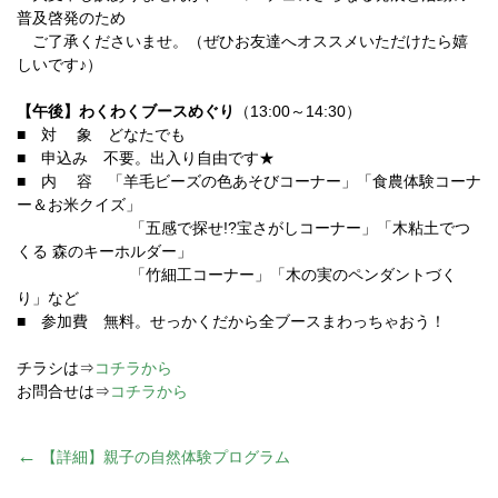
普及啓発のため
ご了承くださいませ。（ぜひお友達へオススメいただけたら嬉
しいです♪）
【午後】わくわくブースめぐり
（13:00～14:30）
■ 対 象 どなたでも
■ 申込み 不要。出入り自由です★
■ 内 容 「羊毛ビーズの色あそびコーナー」「食農体験コーナ
ー＆お米クイズ」
「五感で探せ!?宝さがしコーナー」「木粘土でつ
くる 森のキーホルダー」
「竹細工コーナー」「木の実のペンダントづく
り」など
■ 参加費 無料。せっかくだから全ブースまわっちゃおう！
チラシは⇒
コチラから
お問合せは⇒
コチラから
投
←
【詳細】親子の自然体験プログラム