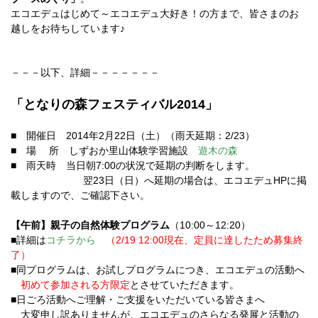
エコエデュはじめて～エコエデュ大好き！の方まで、皆さまのお
越しをお待ちしています♪
－－－以下、詳細－－－－－－－
「となりの森フェスティバル2014」
■ 開催日 2014年2月22日（土）（雨天延期：2/23）
■ 場 所 しずおか里山体験学習施設
遊木の森
■ 雨天時 当日朝7:00の状況で延期の判断をします。
翌23日（日）へ延期の場合は、エコエデュHPに掲
載しますので、ご確認下さい。
【午前】親子の自然体験プログラム
（10:00～12:20）
■詳細は
コチラから
（2/19 12:00現在、定員に達したため募集終
了）
■同プログラムは、お試しプログラムにつき、エコエデュの活動へ
初めて参加される方限定
とさせていただきます。
■日ごろ活動へご理解・ご支援をいただいている皆さまへ
大変申し訳ありませんが、エコエデュのさらなる発展と活動の