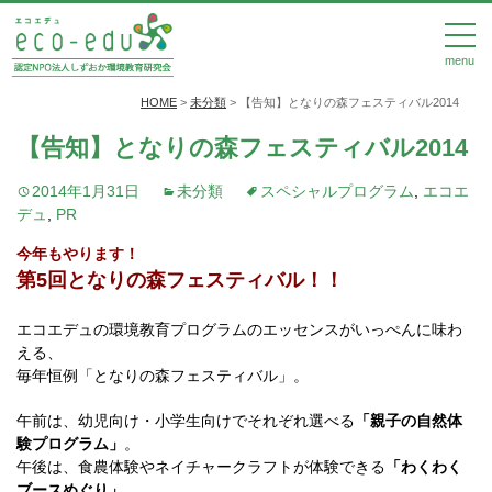
menu
HOME
>
未分類
>
【告知】となりの森フェスティバル2014
【告知】となりの森フェスティバル2014
2014年1月31日
未分類
スペシャルプログラム
,
エコエ
デュ
,
PR
今年もやります！
第5回となりの森フェスティバル！！
エコエデュの環境教育プログラムのエッセンスがいっぺんに味わ
える、
毎年恒例「となりの森フェスティバル」。
午前は、幼児向け・小学生向けでそれぞれ選べる
「親子の自然体
験プログラム」
。
午後は、食農体験やネイチャークラフトが体験できる
「わくわく
ブースめぐり」
。