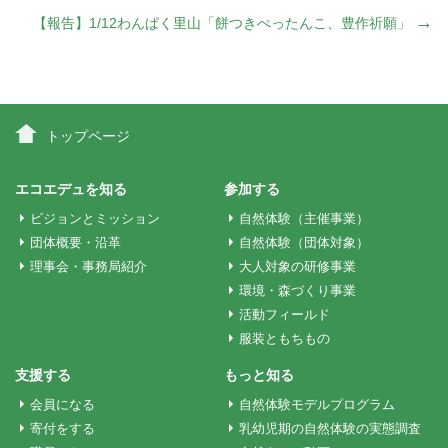
稿
→
【報告】1/12わんぱく里山「餅つきぺったんこ、豊作祈願」
ナ
ビ
トップページ
ゲ
エコエデュを知る
参加する
ビジョンとミッション
自然体験（主催事業）
ー
団体概要・沿革
自然体験（団体対象）
理事会・事務局紹介
大人対象の研修事業
環境・森づくり事業
シ
活動フィールド
服装ともちもの
ョ
支援する
もっと知る
会員になる
自然体験モデルプログラム
ン
寄付をする
乳幼児期の自然体験の実態調査