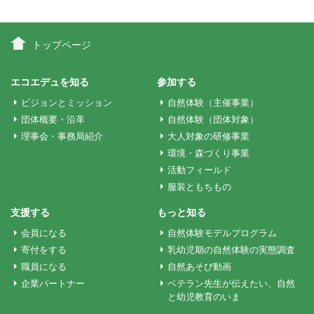
ナ
ビ
トップページ
ゲ
エコエデュを知る
参加する
ビジョンとミッション
自然体験（主催事業）
ー
団体概要・沿革
自然体験（団体対象）
理事会・事務局紹介
大人対象の研修事業
環境・森づくり事業
シ
活動フィールド
服装ともちもの
ョ
支援する
もっと知る
会員になる
自然体験モデルプログラム
ン
寄付をする
乳幼児期の自然体験の実態調査
職員になる
自然あそび動画
企業パートナー
ベテラン先生が伝えたい、自然
と幼児教育のいま