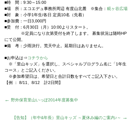
■時 間：9:30～15:00
■場 所：エコエデュ事務所周辺 有度山北麓 ※集合：
糀ヶ谷広場
■対 象：小学1年生/各日 定員10名（先着）
■参加費：一日3,000円
■受 付：6月30日（月）10:00よりスタート。
※定員になり次第受付を終了します。 募集状況は随時HP
にて公開。
■備 考：少雨決行。荒天中止。延期日はありません。
■お申込は⇒
コチラから
※「里山キッズ」を選択し、スペシャルプログラム名に「1年生
コース」とご記入ください。
※参加希望日は、希望日と合計日数をすべてご記入下さい。
【例 ： 8/11、8/12 計2日間】
投
←
野外保育里山いっぽ2014年度募集中
稿
→
【告知】（年中&年長）里山キッズ ～夏休み編のご案内♪～