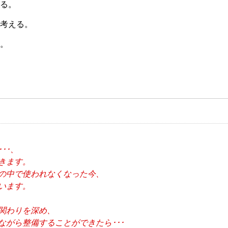
る。
考える。
。
･･、
きます。
中で使われなくなった今、
います。
関わりを深め、
がら整備することができたら･･･