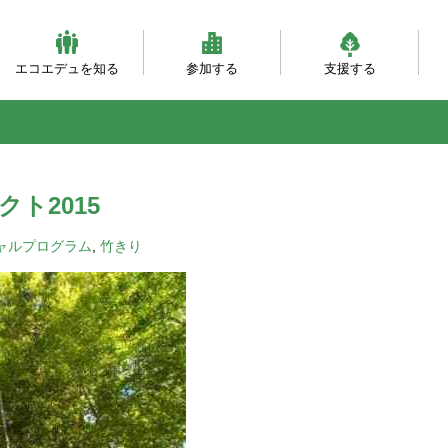
エコエデュを知る
参加する
支援する
ビジョンとミッション
団体概要・沿革
理事会・事務局紹介
自然体験（主催事業）
自然体験（団体対象）
大人対象の研修事業
環境・森づくり事業
活動フィールド
服装ともちもの
会員になる
寄付をする
職員になる
企業パートナー
自
乳
自
ベ
と
ト2015
ャルプログラム
,
竹きり