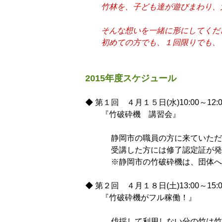
竹林を、子ども達が遊びまわり、大人
そんな想いを一緒に形にしてくださ
初めての方でも、１回限りでも、
2015年度スケジュール
◆ 第１回 ４月１５日(水)10:00～12:
『竹破砕機 講習会』
静岡市の職員の方に来ていただ
受講した方には修了認定証が発行
※静岡市の竹破砕機は、団体への貸
◆ 第２回 ４月１８日(土)13:00～15:
『竹破砕機がフル稼働！』
伐採して利用しない分の竹は竹林に