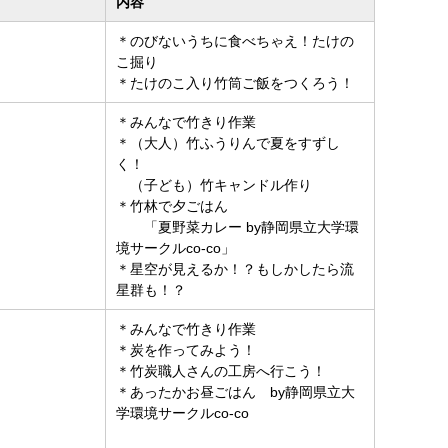
内容
＊のびないうちに食べちゃえ！たけの
こ掘り
＊たけのこ入り竹筒ご飯をつくろう！
＊みんなで竹きり作業
＊（大人）竹ふうりんで夏をすずし
く！
（子ども）竹キャンドル作り
＊竹林で夕ごはん
「夏野菜カレー by静岡県立大学環
境サークルco-co」
＊星空が見えるか！？もしかしたら流
星群も！？
＊みんなで竹きり作業
＊炭を作ってみよう！
＊竹炭職人さんの工房へ行こう！
＊あったかお昼ごはん by静岡県立大
学環境サークルco-co