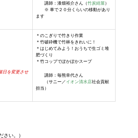
講師：漆畑裕介さん（
竹炭紺屋
）
※ 車で２０分くらいの移動があり
ます
＊のこぎりで竹きり作業
＊竹破砕機で竹林をきれいに！
＊はじめてみよう！おうちで生ゴミ堆
肥づくり
＊竹コップでぽかぽかスープ
催日を変更させ
講師：毎熊幸代さん
（サニー／
イオン清水店
社会貢献
担当）
ださい。）