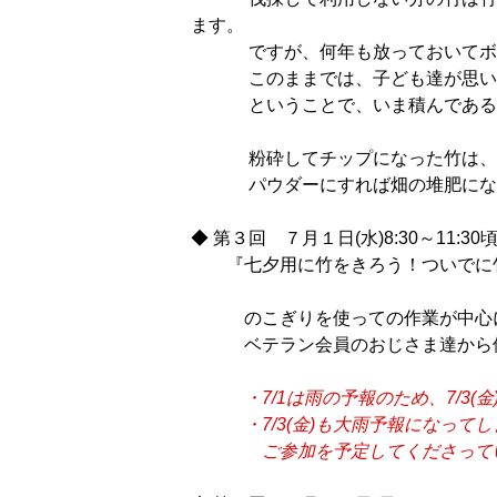
ます。
ですが、何年も放っておいてボロ
このままでは、子ども達が思いっ
ということで、いま積んである竹
粉砕してチップになった竹は、ぬ
パウダーにすれば畑の堆肥になっ
◆ 第３回 ７月１日(水)8:30～11:30
『七夕用に竹をきろう！ついでに
のこぎりを使っての作業が中心に
ベテラン会員のおじさま達から使
・7/1は雨の予報のため、7/3(金)に
・7/3(金)も大雨予報になってし
ご参加を予定してくださっていた皆さ