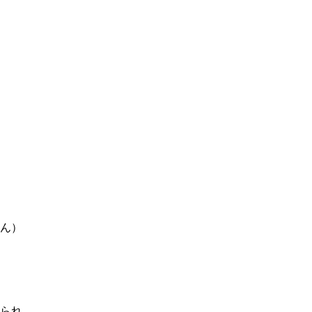
ん）
られ