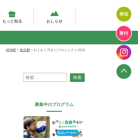
もっと知る
おしらせ
然体験モデルプログラム
幼児期の自然体験の実態調査
然あそび動画
テラン先生が伝えたい、自然
エコエデュNEWS
プログラムからのお知らせ
プログラム報告
幼児教育のいま
HOME
>
未分類
>
わくわく竹きりプロジェクト2015
検
索:
募集中のプログラム