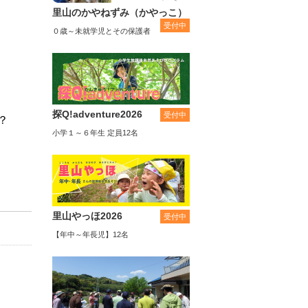
里山のかやねずみ（かやっこ）
受付中
０歳～未就学児とその保護者
探Q!adventure2026
受付中
？
小学１～６年生 定員12名
里山やっほ2026
受付中
【年中～年長児】12名