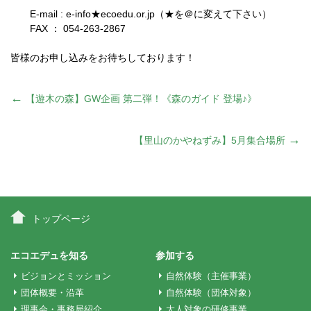
E-mail : e-info★ecoedu.or.jp（★を＠に変えて下さい）
FAX ： 054-263-2867
皆様のお申し込みをお待ちしております！
投
←
【遊木の森】GW企画 第二弾！《森のガイド 登場♪》
稿
→
【里山のかやねずみ】5月集合場所
ナ
ビ
トップページ
ゲ
エコエデュを知る
参加する
ビジョンとミッション
自然体験（主催事業）
ー
団体概要・沿革
自然体験（団体対象）
理事会・事務局紹介
大人対象の研修事業