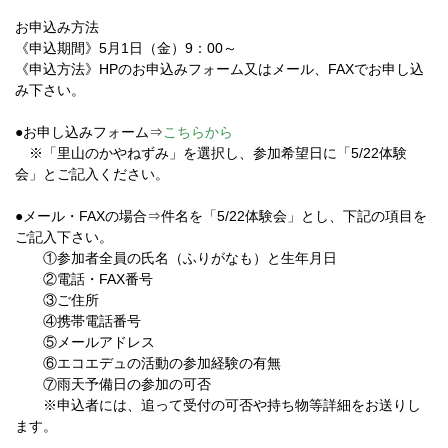
お申込み方法
《申込期間》5月1日（金）9：00～
《申込方法》HPのお申込みフォーム又はメール、FAXでお申し込
み下さい。
●お申し込みフォーム⇒
こちらから
※「里山のかやねずみ」を選択し、参加希望日に「5/22体験
会」とご記入ください。
●メール・FAXの場合⇒件名を「5/22体験会」とし、下記の項目を
ご記入下さい。
①参加者全員の氏名（ふりがなも）と生年月日
②電話・FAX番号
③ご住所
④携帯電話番号
⑤メールアドレス
⑥エコエデュの活動の参加経験の有無
⑦雨天予備日の参加の可否
※申込者には、追って受付の可否や持ち物等詳細をお送りし
ます。