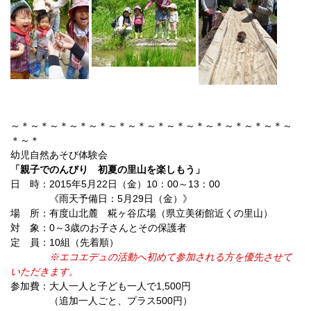
～＊～＊～＊～＊～＊～＊～＊～＊～＊～＊～＊～＊～＊～＊～
＊～＊
幼児自然あそび体験会
「親子でのんびり 初夏の里山を楽しもう」
日 時：2015年5月22日（金）10：00～13：00
《雨天予備日：5月29日（金）》
場 所：有度山北麓 糀ヶ谷広場（県立美術館近くの里山）
対 象：0～3歳のお子さんとその保護者
定 員：10組（先着順）
※エコエデュの活動へ初めて参加される方を優先させて
いただきます。
参加費：大人一人と子ども一人で1,500円
（追加一人ごと、プラス500円）