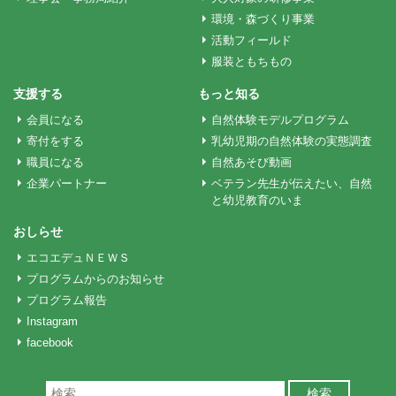
環境・森づくり事業
シ
活動フィールド
服装ともちもの
ョ
支援する
もっと知る
会員になる
自然体験モデルプログラム
ン
寄付をする
乳幼児期の自然体験の実態調査
職員になる
自然あそび動画
企業パートナー
ベテラン先生が伝えたい、自然
と幼児教育のいま
おしらせ
エコエデュＮＥＷＳ
プログラムからのお知らせ
プログラム報告
Instagram
facebook
検