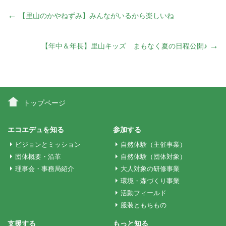
投
←
【里山のかやねずみ】みんながいるから楽しいね
稿
→
【年中＆年長】里山キッズ まもなく夏の日程公開♪
ナ
ビ
トップページ
ゲ
エコエデュを知る
参加する
ビジョンとミッション
自然体験（主催事業）
ー
団体概要・沿革
自然体験（団体対象）
理事会・事務局紹介
大人対象の研修事業
環境・森づくり事業
シ
活動フィールド
服装ともちもの
ョ
支援する
もっと知る