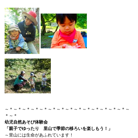
～＊～＊～＊～＊～＊～＊～＊～＊～＊～＊～＊～＊～＊～＊～
＊～＊
幼児自然あそび体験会
「親子でゆったり 里山で季節の移ろいを楽しもう！」
～里山には生命があふれています！