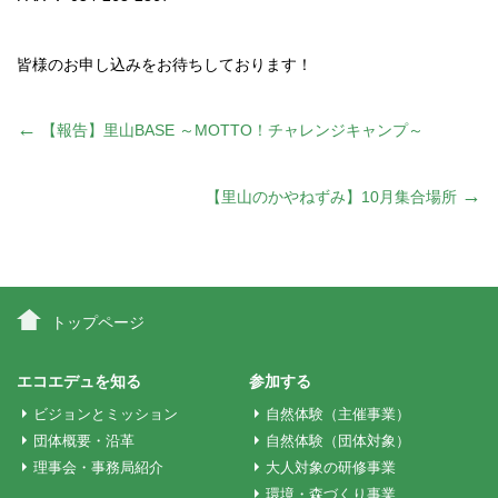
皆様のお申し込みをお待ちしております！
投
←
【報告】里山BASE ～MOTTO！チャレンジキャンプ～
稿
→
【里山のかやねずみ】10月集合場所
ナ
ビ
トップページ
ゲ
エコエデュを知る
参加する
ビジョンとミッション
自然体験（主催事業）
ー
団体概要・沿革
自然体験（団体対象）
理事会・事務局紹介
大人対象の研修事業
環境・森づくり事業