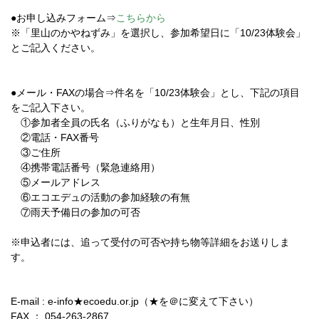
●お申し込みフォーム⇒
こちらから
※「里山のかやねずみ」を選択し、参加希望日に「10/23体験会」
とご記入ください。
●メール・FAXの場合⇒件名を「10/23体験会」とし、下記の項目
をご記入下さい。
①参加者全員の氏名（ふりがなも）と生年月日、性別
②電話・FAX番号
③ご住所
④携帯電話番号（緊急連絡用）
⑤メールアドレス
⑥エコエデュの活動の参加経験の有無
⑦雨天予備日の参加の可否
※申込者には、追って受付の可否や持ち物等詳細をお送りしま
す。
E-mail : e-info★ecoedu.or.jp（★を＠に変えて下さい）
FAX ： 054-263-2867