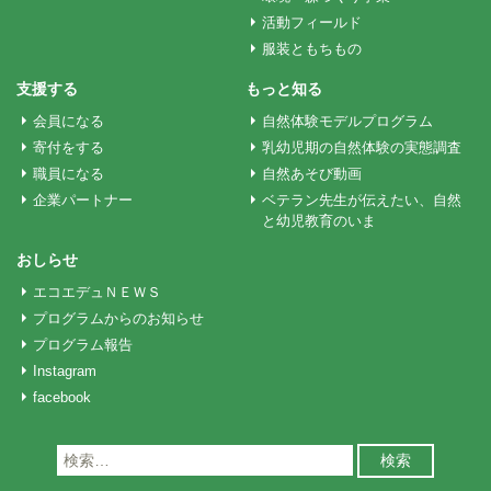
シ
活動フィールド
服装ともちもの
ョ
支援する
もっと知る
会員になる
自然体験モデルプログラム
ン
寄付をする
乳幼児期の自然体験の実態調査
職員になる
自然あそび動画
企業パートナー
ベテラン先生が伝えたい、自然
と幼児教育のいま
おしらせ
エコエデュＮＥＷＳ
プログラムからのお知らせ
プログラム報告
Instagram
facebook
検
索: