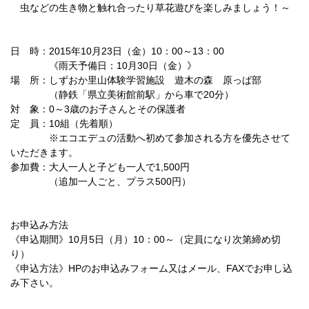
虫などの生き物と触れ合ったり草花遊びを楽しみましょう！～
日 時：2015年10月23日（金）10：00～13：00
《雨天予備日：10月30日（金）》
場 所：しずおか里山体験学習施設 遊木の森 原っぱ部
（静鉄「県立美術館前駅」から車で20分）
対 象：0～3歳のお子さんとその保護者
定 員：10組（先着順）
※エコエデュの活動へ初めて参加される方を優先させて
いただきます。
参加費：大人一人と子ども一人で1,500円
（追加一人ごと、プラス500円）
お申込み方法
《申込期間》10月5日（月）10：00～（定員になり次第締め切
り）
《申込方法》HPのお申込みフォーム又はメール、FAXでお申し込
み下さい。