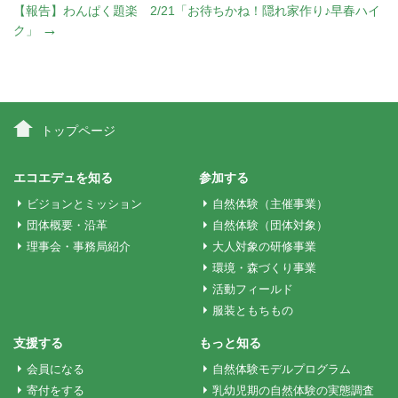
稿
【報告】わんぱく題楽 2/21「お待ちかね！隠れ家作り♪早春ハイ
→
ク」
ナ
ビ
トップページ
ゲ
エコエデュを知る
参加する
ビジョンとミッション
自然体験（主催事業）
ー
団体概要・沿革
自然体験（団体対象）
理事会・事務局紹介
大人対象の研修事業
シ
環境・森づくり事業
活動フィールド
服装ともちもの
ョ
支援する
もっと知る
ン
会員になる
自然体験モデルプログラム
寄付をする
乳幼児期の自然体験の実態調査