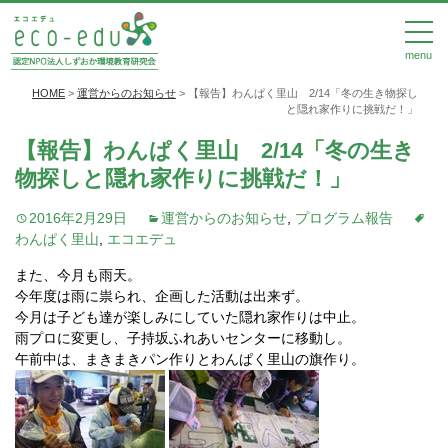
menu
HOME
>
運営からのお知らせ
>
【報告】わんぱく里山 2/14「冬の生き物探し
と隠れ家作りに挑戦だ！」
【報告】わんぱく里山 2/14「冬の生き
物探しと隠れ家作りに挑戦だ！」
2016年2月29日
運営からのお知らせ
,
プログラム報告
わんぱく里山
,
エコエデュ
また、今月も雨天。
今年度は雨に祟られ、企画した活動は出来ず。
今月は子ども達が楽しみにしていた隠れ家作りは中止。
雨プロに変更し、子持坂ふれあいセンターに移動し。
午前中は、まきまきパン作りとわんぱく里山の旗作り。