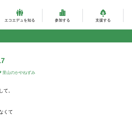
エコエデュを知る
参加する
支援する
ビジョンとミッション
団体概要・沿革
理事会・事務局紹介
自然体験（主催事業）
自然体験（団体対象）
大人対象の研修事業
環境・森づくり事業
活動フィールド
服装ともちもの
会員になる
寄付をする
職員になる
企業パートナー
自
乳
自
ベ
と
7
里山のかやねずみ
して。
なくて