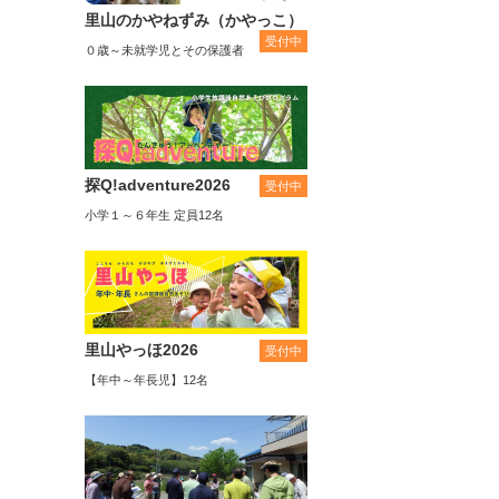
里山のかやねずみ（かやっこ）
受付中
０歳～未就学児とその保護者
探Q!adventure2026
受付中
小学１～６年生 定員12名
里山やっほ2026
受付中
【年中～年長児】12名