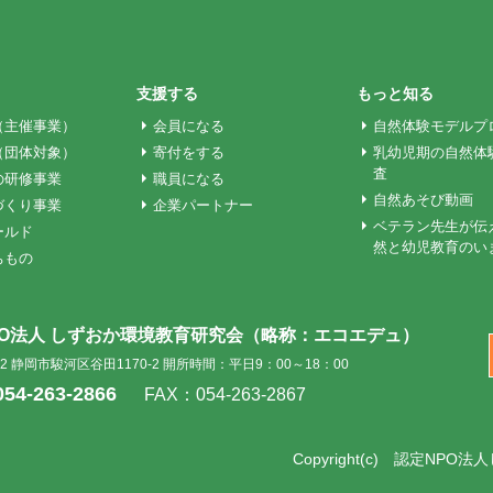
支援する
もっと知る
（主催事業）
会員になる
自然体験モデルプ
（団体対象）
寄付をする
乳幼児期の自然体
査
の研修事業
職員になる
自然あそび動画
づくり事業
企業パートナー
ベテラン先生が伝
ールド
然と幼児教育のい
ちもの
PO法人 しずおか環境教育研究会
（略称：エコエデュ）
002 静岡市駿河区谷田1170-2
開所時間：平日9：00～18：00
054-263-2866
FAX：054-263-2867
Copyright(c)
認定NPO法