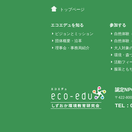
ビ
トップページ
ゲ
エコエデュを知る
参加する
ビジョンとミッション
自然体験
団体概要・沿革
自然体験
ー
理事会・事務局紹介
大人対象
環境・森
シ
活動フィ
服装とも
ョ
認定N
ン
〒422-8
TEL：