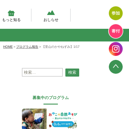
もっと知る
おしらせ
然体験モデルプログラム
幼児期の自然体験の実態調査
然あそび動画
テラン先生が伝えたい、自然
エコエデュNEWS
プログラムからのお知らせ
プログラム報告
幼児教育のいま
HOME
>
プログラム報告
>
【里山のかやねずみ】1/17
検
索:
募集中のプログラム