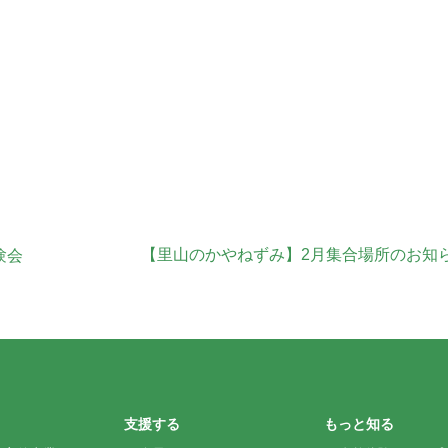
【里山のかやねずみ】2月集合場所のお知
験会
支援する
もっと知る