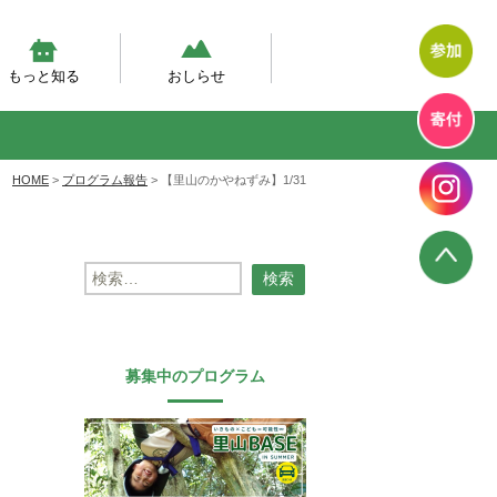
もっと知る
おしらせ
然体験モデルプログラム
幼児期の自然体験の実態調査
然あそび動画
テラン先生が伝えたい、自然
エコエデュNEWS
プログラムからのお知らせ
プログラム報告
幼児教育のいま
HOME
>
プログラム報告
>
【里山のかやねずみ】1/31
検
索:
募集中のプログラム