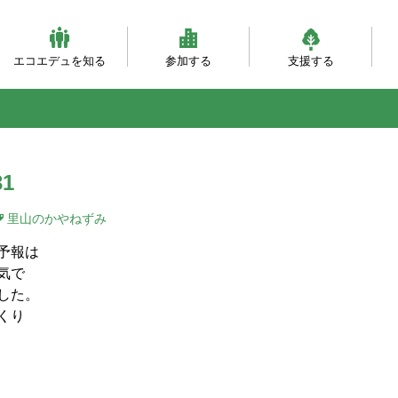
エコエデュを知る
参加する
支援する
ビジョンとミッション
団体概要・沿革
理事会・事務局紹介
自然体験（主催事業）
自然体験（団体対象）
大人対象の研修事業
環境・森づくり事業
活動フィールド
服装ともちもの
会員になる
寄付をする
職員になる
企業パートナー
自
乳
自
ベ
と
1
里山のかやねずみ
予報は
気で
した。
くり