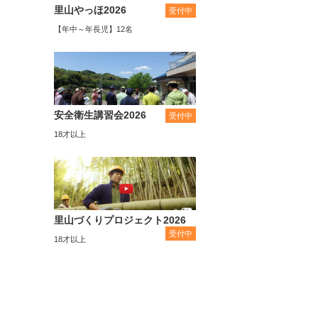
里山やっほ2026
受付中
【年中～年長児】12名
安全衛生講習会2026
受付中
18才以上
里山づくりプロジェクト2026
受付中
18才以上