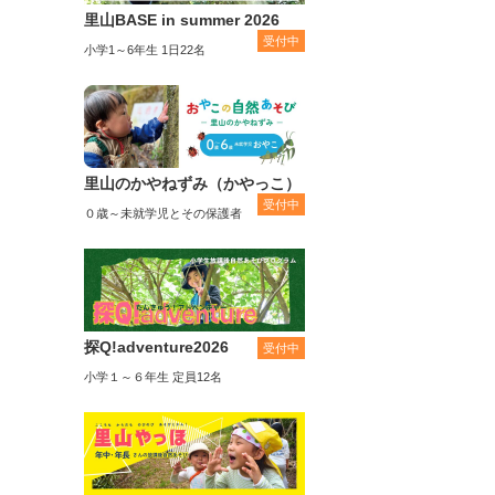
里山BASE in summer 2026
受付中
小学1～6年生 1日22名
里山のかやねずみ（かやっこ）
受付中
０歳～未就学児とその保護者
探Q!adventure2026
受付中
小学１～６年生 定員12名