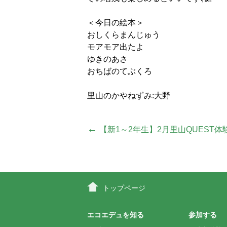
＜今日の絵本＞
おしくらまんじゅう
モアモア出たよ
ゆきのあさ
おちばのてぶくろ
里山のかやねずみ:大野
投
←
【新1～2年生】2月里山QUEST体
稿
ナ
トップページ
ビ
エコエデュを知る
参加する