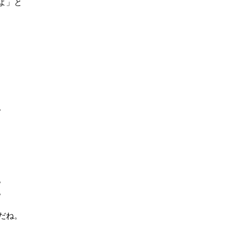
よ」と
。
。
。
だね。