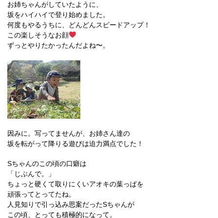
お姉ちゃんがしていたように、
坂をハイハイで登り始めました。
何度もやるうちに、どんどんスピードアップ！
この楽しそうなお顔
ずっとやりたかったんだよね〜。
因みに。写ってませんが、お姉さん達の
坂を転がって降りる遊びは迫力満点でした！
Sちゃんのこの頃の口癖は
「じぶんで。」
ちょっと硬くて取りにくいアオキの葉っぱを
頑張ってとってたね。
人見知りで引っ込み思案だったSちゃんが
この頃、とっても積極的になって。