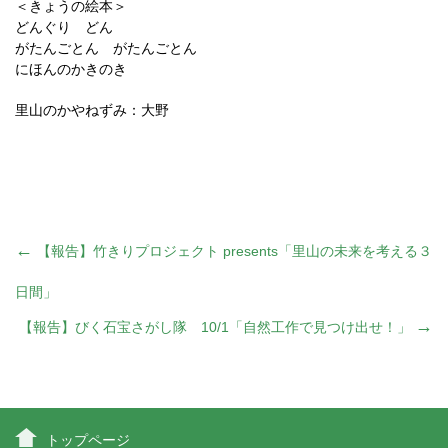
＜きょうの絵本＞
どんぐり どん
がたんごとん がたんごとん
にほんのかきのき
里山のかやねずみ：大野
投
←
【報告】竹きりプロジェクト presents「里山の未来を考える３
稿
日間」
→
【報告】びく石宝さがし隊 10/1「自然工作で見つけ出せ！」
ナ
ビ
トップページ