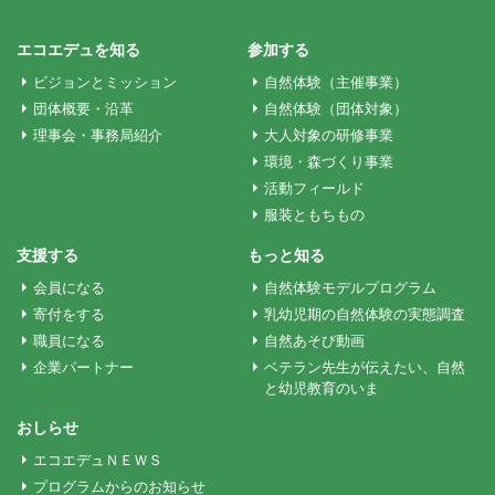
ゲ
エコエデュを知る
参加する
ビジョンとミッション
自然体験（主催事業）
ー
団体概要・沿革
自然体験（団体対象）
理事会・事務局紹介
大人対象の研修事業
シ
環境・森づくり事業
活動フィールド
服装ともちもの
ョ
支援する
もっと知る
ン
会員になる
自然体験モデルプログラム
寄付をする
乳幼児期の自然体験の実態調査
職員になる
自然あそび動画
企業パートナー
ベテラン先生が伝えたい、自然
と幼児教育のいま
おしらせ
エコエデュＮＥＷＳ
プログラムからのお知らせ