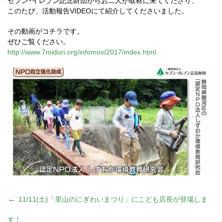
セブンｰイレブン記念財団からお二人が取材に来てくださり、
このたび、活動報告VIDEOにて紹介してくださいました。
その動画がコチラです。
ぜひご覧ください。
http://www.7midori.org/infomov/2017/index.html
投
←
11/11(土)「里山のにぎわいまつり」にこども店長が登場しま
す！