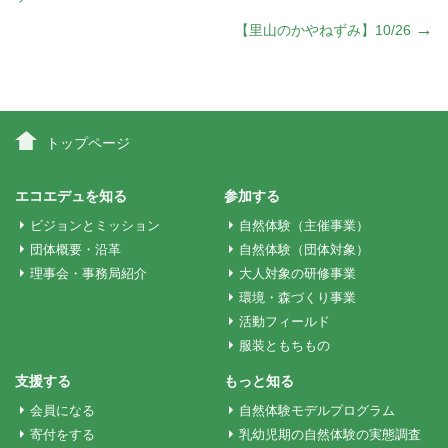
稿
→
【里山のかやねずみ】10/26
ナ
ビ
トップページ
ゲ
エコエデュを知る
参加する
ビジョンとミッション
自然体験（主催事業）
ー
団体概要・沿革
自然体験（団体対象）
理事会・事務局紹介
大人対象の研修事業
シ
環境・森づくり事業
活動フィールド
服装ともちもの
ョ
支援する
もっと知る
ン
会員になる
自然体験モデルプログラム
寄付をする
乳幼児期の自然体験の実態調査