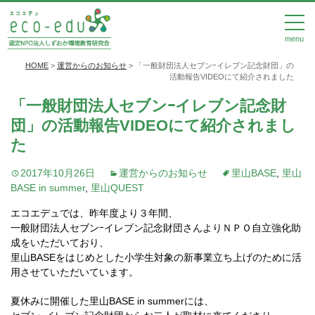
menu
HOME
>
運営からのお知らせ
>
「一般財団法人セブンｰイレブン記念財団」の
活動報告VIDEOにて紹介されました
「一般財団法人セブンｰイレブン記念財
団」の活動報告VIDEOにて紹介されまし
た
2017年10月26日
運営からのお知らせ
里山BASE
,
里山
BASE in summer
,
里山QUEST
エコエデュでは、昨年度より３年間、
一般財団法人セブンｰイレブン記念財団さんよりＮＰＯ自立強化助
成をいただいており、
里山BASEをはじめとした小学生対象の新事業立ち上げのために活
用させていただいています。
夏休みに開催した里山BASE in summerには、