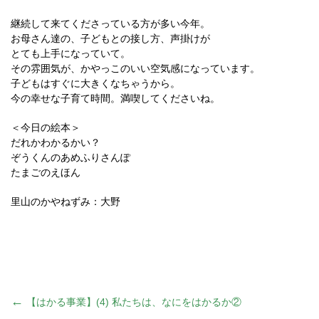
継続して来てくださっている方が多い今年。
お母さん達の、子どもとの接し方、声掛けが
とても上手になっていて。
その雰囲気が、かやっこのいい空気感になっています。
子どもはすぐに大きくなちゃうから。
今の幸せな子育て時間。満喫してくださいね。
＜今日の絵本＞
だれかわかるかい？
ぞうくんのあめふりさんぽ
たまごのえほん
里山のかやねずみ：大野
投
←
【はかる事業】(4) 私たちは、なにをはかるか②