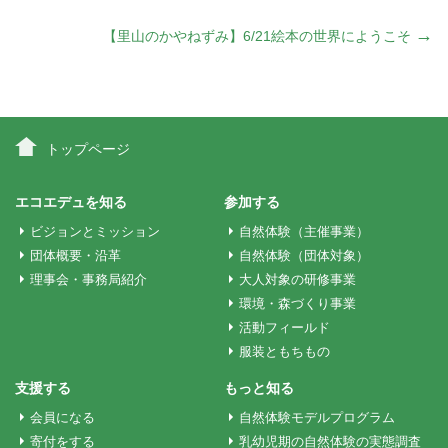
稿
→
【里山のかやねずみ】6/21絵本の世界にようこそ
ナ
ビ
トップページ
ゲ
エコエデュを知る
参加する
ビジョンとミッション
自然体験（主催事業）
ー
団体概要・沿革
自然体験（団体対象）
理事会・事務局紹介
大人対象の研修事業
環境・森づくり事業
シ
活動フィールド
服装ともちもの
ョ
支援する
もっと知る
会員になる
自然体験モデルプログラム
寄付をする
乳幼児期の自然体験の実態調査