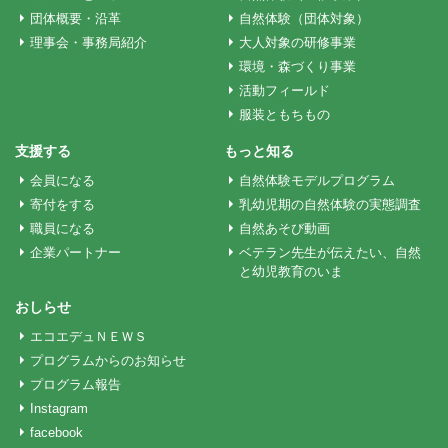
ー
団体概要・沿革
自然体験（団体対象）
理事会・事務局紹介
大人対象の研修事業
環境・森づくり事業
シ
活動フィールド
服装ともちもの
ョ
支援する
もっと知る
会員になる
自然体験モデルプログラム
ン
寄付をする
乳幼児期の自然体験の実態調査
職員になる
自然あそび動画
企業パートナー
ベテラン先生が伝えたい、自然
と幼児教育のいま
おしらせ
エコエデュＮＥＷＳ
プログラムからのお知らせ
プログラム報告
Instagram
facebook