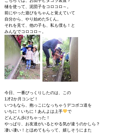
こちらでは、お団子ピタゴラ装置？
樋を使って、泥団子をコロコロ～。
前にやった遊びをちゃんと覚えていて
自分から、やり始めたSくん。
それを見て、他の子も、私も僕も！と
みんなでコロコロ～。
今日、一番びっくりしたのは、この
1才2か月コンビ！
いつもなら、抱っこになっちゃうデコボコ道を
いちに！いちに！あんよは上手
で
どんどん歩けちゃった！
やっぱり、お友達がいるとやる気が違うのかしら？
凄い凄い！とほめてもらって、嬉しそうにまた