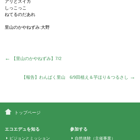
アリとスイカ
しっこっこ
ねてるのだあれ
里山のかやねずみ:大野
投
←
【里山のかやねずみ】7/2
稿
→
【報告】わんぱく里山 6/9田植え＆芋ほり＆つるさし
ナ
ビ
トップページ
ゲ
エコエデュを知る
参加する
ビジョンとミッション
自然体験（主催事業）