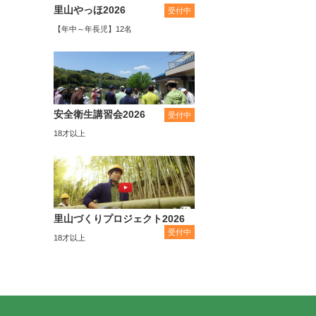
里山やっほ2026
受付中
【年中～年長児】12名
安全衛生講習会2026
受付中
18才以上
里山づくりプロジェクト2026
受付中
18才以上