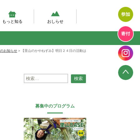
もっと知る
おしらせ
然体験モデルプログラム
幼児期の自然体験の実態調査
然あそび動画
テラン先生が伝えたい、自然
エコエデュNEWS
プログラムからのお知らせ
プログラム報告
幼児教育のいま
のお知らせ
>
【里山のかやねずみ】明日２４日の活動は
検
索:
募集中のプログラム