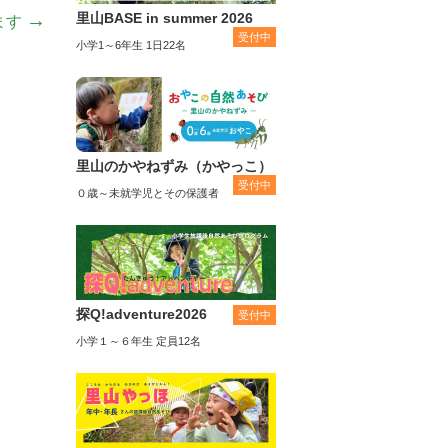
→
里山BASE in summer 2026
ます
受付中
小学1～6年生 1日22名
里山のかやねずみ（かやっこ）
受付中
０歳～未就学児とその保護者
探Q!adventure2026
受付中
小学１～６年生 定員12名