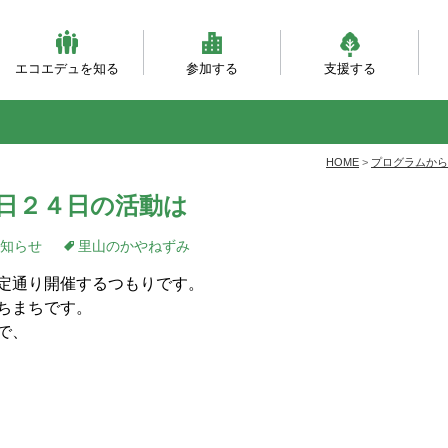
エコエデュを知る
参加する
支援する
ビジョンとミッション
団体概要・沿革
理事会・事務局紹介
自然体験（主催事業）
自然体験（団体対象）
大人対象の研修事業
環境・森づくり事業
活動フィールド
服装ともちもの
会員になる
寄付をする
職員になる
企業パートナー
自
乳
自
ベ
と
HOME
>
プログラムから
日２４日の活動は
知らせ
里山のかやねずみ
定通り開催するつもりです。
ちまちです。
で、