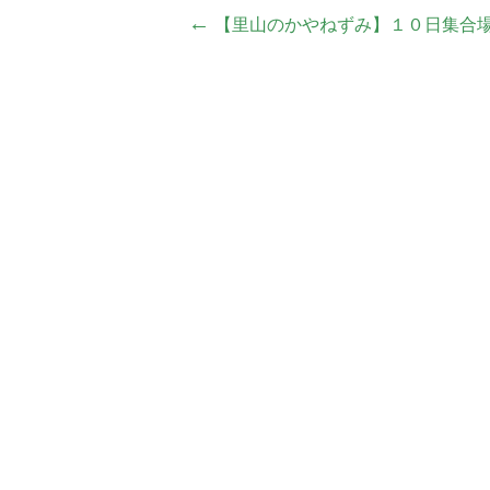
投
←
【里山のかやねずみ】１０日集合
稿
ナ
ビ
ゲ
ー
シ