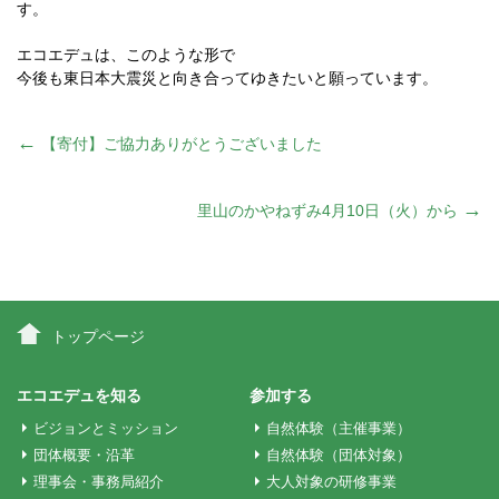
す。
エコエデュは、このような形で
今後も東日本大震災と向き合ってゆきたいと願っています。
投
←
【寄付】ご協力ありがとうございました
稿
→
里山のかやねずみ4月10日（火）から
ナ
ビ
トップページ
ゲ
エコエデュを知る
参加する
ビジョンとミッション
自然体験（主催事業）
ー
団体概要・沿革
自然体験（団体対象）
理事会・事務局紹介
大人対象の研修事業