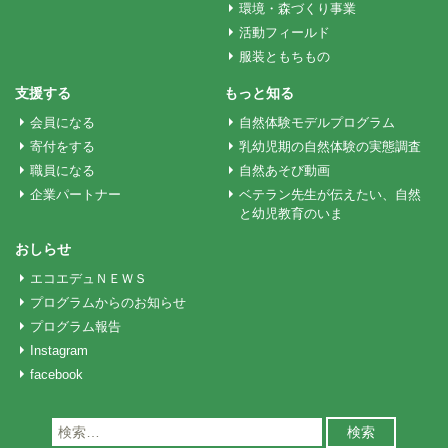
環境・森づくり事業
シ
活動フィールド
服装ともちもの
ョ
支援する
もっと知る
会員になる
自然体験モデルプログラム
ン
寄付をする
乳幼児期の自然体験の実態調査
職員になる
自然あそび動画
企業パートナー
ベテラン先生が伝えたい、自然
と幼児教育のいま
おしらせ
エコエデュＮＥＷＳ
プログラムからのお知らせ
プログラム報告
Instagram
facebook
検
索: