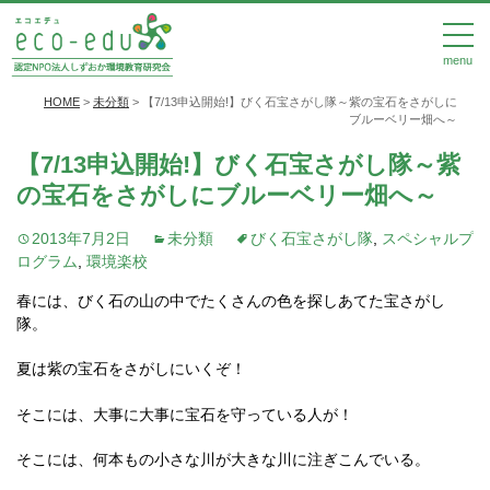
menu
HOME
>
未分類
>
【7/13申込開始!】びく石宝さがし隊～紫の宝石をさがしに
ブルーベリー畑へ～
【7/13申込開始!】びく石宝さがし隊～紫
の宝石をさがしにブルーベリー畑へ～
2013年7月2日
未分類
びく石宝さがし隊
,
スペシャルプ
ログラム
,
環境楽校
春には、びく石の山の中でたくさんの色を探しあてた宝さがし
隊。
夏は紫の宝石をさがしにいくぞ！
そこには、大事に大事に宝石を守っている人が！
そこには、何本もの小さな川が大きな川に注ぎこんでいる。