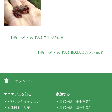
投
←
【里山のかやねずみ】7月の特別日
稿
→
【里山のかやねずみ】5/23みんなと水遊び
ナ
ビ
トップページ
ゲ
エコエデュを知る
参加する
ビジョンとミッション
自然体験（主催事業）
ー
団体概要・沿革
自然体験（団体対象）