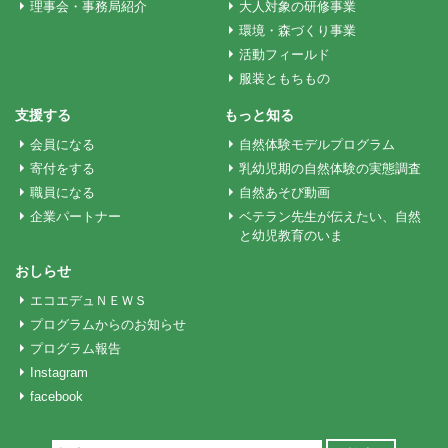
理事会・事務局紹介
大人対象の研修事業
環境・森づくり事業
シ
活動フィールド
服装ともちもの
ョ
支援する
もっと知る
会員になる
自然体験モデルプログラム
ン
寄付をする
乳幼児期の自然体験の実態調査
職員になる
自然あそび動画
企業パートナー
ベテラン先生が伝えたい、自然
と幼児教育のいま
おしらせ
エコエデュＮＥＷＳ
プログラムからのお知らせ
プログラム報告
Instagram
facebook
検