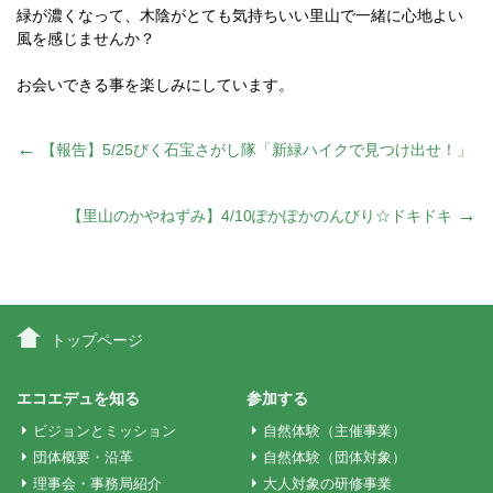
緑が濃くなって、木陰がとても気持ちいい里山で一緒に心地よい
風を感じませんか？
お会いできる事を楽しみにしています。
投
←
【報告】5/25びく石宝さがし隊「新緑ハイクで見つけ出せ！」
稿
→
【里山のかやねずみ】4/10ぽかぽかのんびり☆ドキドキ
ナ
ビ
トップページ
ゲ
エコエデュを知る
参加する
ビジョンとミッション
自然体験（主催事業）
ー
団体概要・沿革
自然体験（団体対象）
理事会・事務局紹介
大人対象の研修事業