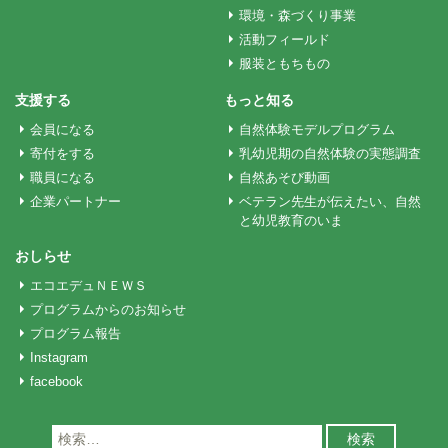
環境・森づくり事業
シ
活動フィールド
服装ともちもの
ョ
支援する
もっと知る
会員になる
自然体験モデルプログラム
ン
寄付をする
乳幼児期の自然体験の実態調査
職員になる
自然あそび動画
企業パートナー
ベテラン先生が伝えたい、自然
と幼児教育のいま
おしらせ
エコエデュＮＥＷＳ
プログラムからのお知らせ
プログラム報告
Instagram
facebook
検