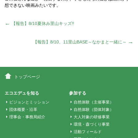
想できない映画みたいです。
投
←
【報告】8/10夏休み里山キッズ!!
稿
→
【報告】8/10、11里山BASE～なかまと一緒に～
ナ
ビ
トップページ
ゲ
エコエデュを知る
参加する
ビジョンとミッション
自然体験（主催事業）
ー
団体概要・沿革
自然体験（団体対象）
理事会・事務局紹介
大人対象の研修事業
環境・森づくり事業
シ
活動フィールド