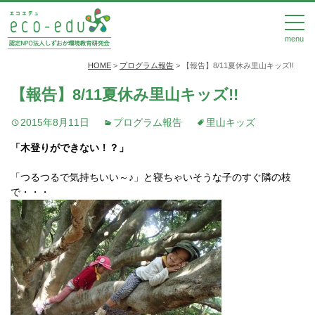
menu
HOME
>
プログラム報告
>
【報告】8/11夏休み里山キッズ!!
【報告】8/11夏休み里山キッズ!!
2015年8月11日
プログラム報告
里山キッズ
「木登りができない！？」
「つるつるで気持ちいい～♪」と寝ちゃいそうな子のすぐ隣の枝
で・・・