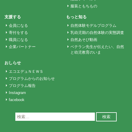
服装ともちもの
ョ
支援する
もっと知る
会員になる
自然体験モデルプログラム
ン
寄付をする
乳幼児期の自然体験の実態調査
職員になる
自然あそび動画
企業パートナー
ベテラン先生が伝えたい、自然
と幼児教育のいま
おしらせ
エコエデュＮＥＷＳ
プログラムからのお知らせ
プログラム報告
Instagram
facebook
検
索: