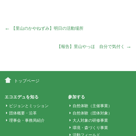
投
←
【里山のかやねずみ】明日の活動場所
稿
→
【報告】里山やっほ 自分で気付く
ナ
ビ
トップページ
ゲ
エコエデュを知る
参加する
ビジョンとミッション
自然体験（主催事業）
ー
団体概要・沿革
自然体験（団体対象）
理事会・事務局紹介
大人対象の研修事業
環境・森づくり事業
シ
活動フィールド