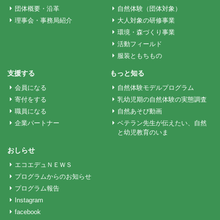
ー
団体概要・沿革
自然体験（団体対象）
理事会・事務局紹介
大人対象の研修事業
環境・森づくり事業
シ
活動フィールド
服装ともちもの
ョ
支援する
もっと知る
会員になる
自然体験モデルプログラム
ン
寄付をする
乳幼児期の自然体験の実態調査
職員になる
自然あそび動画
企業パートナー
ベテラン先生が伝えたい、自然
と幼児教育のいま
おしらせ
エコエデュＮＥＷＳ
プログラムからのお知らせ
プログラム報告
Instagram
facebook