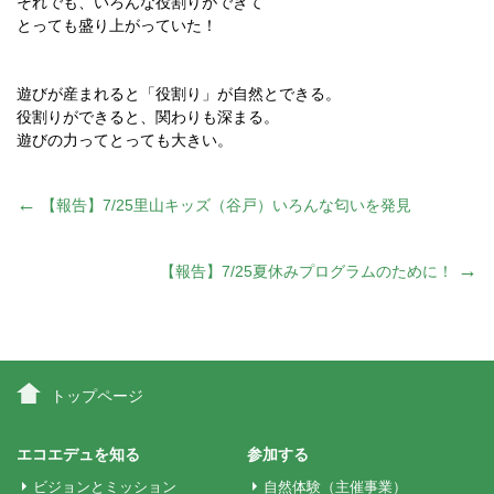
それでも、いろんな役割りができて
とっても盛り上がっていた！
遊びが産まれると「役割り」が自然とできる。
役割りができると、関わりも深まる。
遊びの力ってとっても大きい。
投
←
【報告】7/25里山キッズ（谷戸）いろんな匂いを発見
稿
→
【報告】7/25夏休みプログラムのために！
ナ
ビ
トップページ
ゲ
エコエデュを知る
参加する
ビジョンとミッション
自然体験（主催事業）