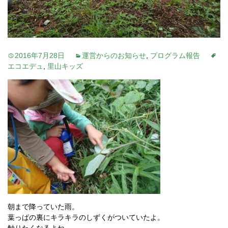
2016年7月28日
運営からのお知らせ
,
プログラム報告
エコエデュ
,
里山キッズ
朝まで降っていた雨。
葉っぱの裏にキラキラのしずくがついていたよ。
触りたくなるよね。