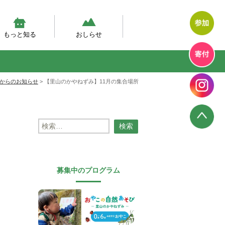
もっと知る
おしらせ
然体験モデルプログラム
幼児期の自然体験の実態調査
然あそび動画
テラン先生が伝えたい、自然
エコエデュNEWS
プログラムからのお知らせ
プログラム報告
幼児教育のいま
からのお知らせ
>
【里山のかやねずみ】11月の集合場所
検
索:
募集中のプログラム