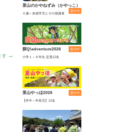
里山のかやねずみ（かやっこ）
受付中
０歳～未就学児とその保護者
探Q!adventure2026
受付中
→
ます
小学１～６年生 定員12名
里山やっほ2026
受付中
【年中～年長児】12名