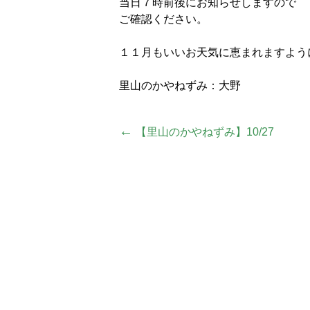
当日７時前後にお知らせしますので
ご確認ください。
１１月もいいお天気に恵まれますよう
里山のかやねずみ：大野
投
←
【里山のかやねずみ】10/27
稿
ナ
ビ
ゲ