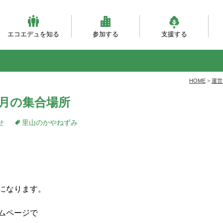
エコエデュを知る
参加する
支援する
ビジョンとミッション
団体概要・沿革
理事会・事務局紹介
自然体験（主催事業）
自然体験（団体対象）
大人対象の研修事業
環境・森づくり事業
活動フィールド
服装ともちもの
会員になる
寄付をする
職員になる
企業パートナー
自
乳
自
ベ
と
HOME
>
運営
1月の集合場所
せ
里山のかやねずみ
になります。
ムページで