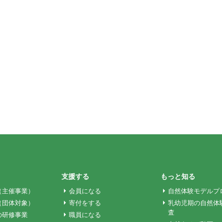
支援する
もっと知る
（主催事業）
会員になる
自然体験モデルプ
（団体対象）
寄付をする
乳幼児期の自然体
査
の研修事業
職員になる