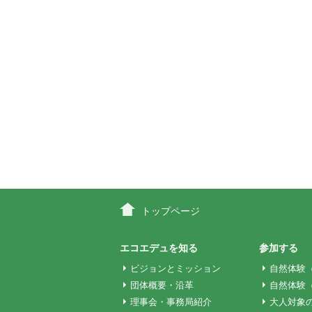
ー
シ
ョ
ン
トップページ
エコエデュを知る
参加する
ビジョンとミッション
自然体験
団体概要・沿革
自然体験
理事会・事務局紹介
大人対象