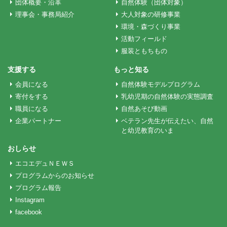
ー
団体概要・沿革
自然体験（団体対象）
理事会・事務局紹介
大人対象の研修事業
環境・森づくり事業
シ
活動フィールド
服装ともちもの
ョ
支援する
もっと知る
会員になる
自然体験モデルプログラム
ン
寄付をする
乳幼児期の自然体験の実態調査
職員になる
自然あそび動画
企業パートナー
ベテラン先生が伝えたい、自然
と幼児教育のいま
おしらせ
エコエデュＮＥＷＳ
プログラムからのお知らせ
プログラム報告
Instagram
facebook