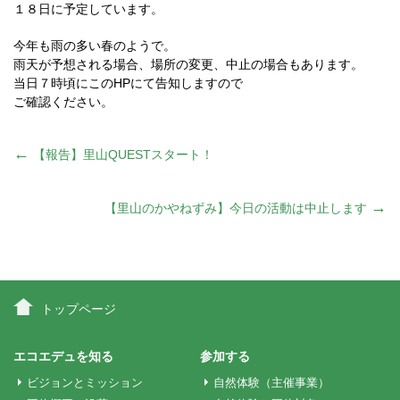
１８日に予定しています。
今年も雨の多い春のようで。
雨天が予想される場合、場所の変更、中止の場合もあります。
当日７時頃にこのHPにて告知しますので
ご確認ください。
投
←
【報告】里山QUESTスタート！
稿
→
【里山のかやねずみ】今日の活動は中止します
ナ
ビ
トップページ
ゲ
エコエデュを知る
参加する
ビジョンとミッション
自然体験（主催事業）