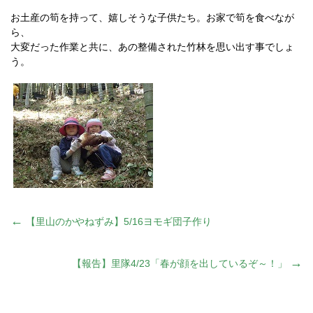
お土産の筍を持って、嬉しそうな子供たち。お家で筍を食べなが
ら、
大変だった作業と共に、あの整備された竹林を思い出す事でしょ
う。
投
←
【里山のかやねずみ】5/16ヨモギ団子作り
稿
→
【報告】里隊4/23「春が顔を出しているぞ～！」
ナ