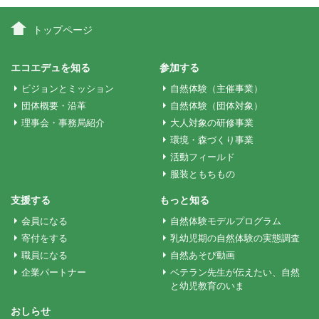
ビ
トップページ
ゲ
エコエデュを知る
参加する
ビジョンとミッション
自然体験（主催事業）
ー
団体概要・沿革
自然体験（団体対象）
理事会・事務局紹介
大人対象の研修事業
環境・森づくり事業
シ
活動フィールド
服装ともちもの
ョ
支援する
もっと知る
会員になる
自然体験モデルプログラム
ン
寄付をする
乳幼児期の自然体験の実態調査
職員になる
自然あそび動画
企業パートナー
ベテラン先生が伝えたい、自然
と幼児教育のいま
おしらせ