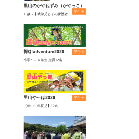
里山のかやねずみ（かやっこ）
受付中
０歳～未就学児とその保護者
探Q!adventure2026
受付中
小学１～６年生 定員12名
里山やっほ2026
受付中
【年中～年長児】12名