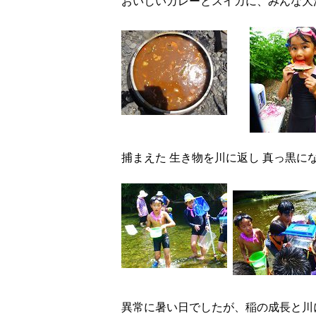
おいしいカレーとスイカに、みんな大
捕まえた 生き物を川に返し 真っ黒に
異常に暑い日でしたが、稲の成長と川