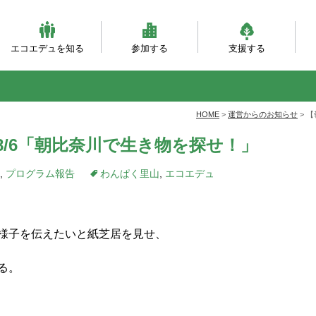
エコエデュを知る
参加する
支援する
ビジョンとミッション
団体概要・沿革
理事会・事務局紹介
自然体験（主催事業）
自然体験（団体対象）
大人対象の研修事業
環境・森づくり事業
活動フィールド
服装ともちもの
会員になる
寄付をする
職員になる
企業パートナー
自
乳
自
ベ
と
HOME
>
運営からのお知らせ
>
【
/6「朝比奈川で生き物を探せ！」
,
プログラム報告
わんぱく里山
,
エコエデュ
様子を伝えたいと紙芝居を見せ、
る。