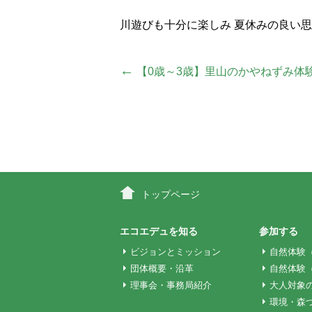
川遊びも十分に楽しみ 夏休みの良い
投
←
【0歳～3歳】里山のかやねずみ体
稿
ナ
ビ
トップページ
ゲ
エコエデュを知る
参加する
ビジョンとミッション
自然体験
団体概要・沿革
自然体験
ー
理事会・事務局紹介
大人対象
環境・森