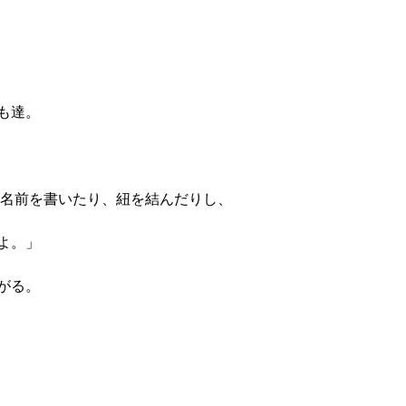
も達。
の名前を書いたり、紐を結んだりし、
よ。」
がる。