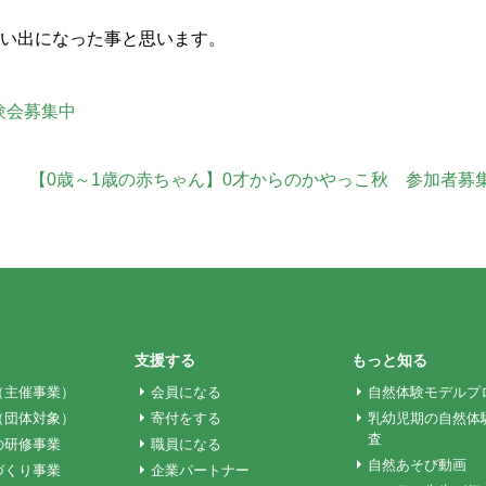
思い出になった事と思います。
験会募集中
【0歳～1歳の赤ちゃん】0才からのかやっこ秋 参加者募
支援する
もっと知る
（主催事業）
会員になる
自然体験モデルプ
（団体対象）
寄付をする
乳幼児期の自然体
査
の研修事業
職員になる
自然あそび動画
づくり事業
企業パートナー