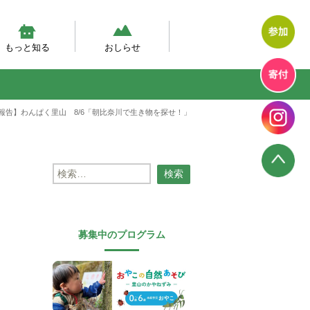
もっと知る
おしらせ
然体験モデルプログラム
幼児期の自然体験の実態調査
然あそび動画
テラン先生が伝えたい、自然
エコエデュNEWS
プログラムからのお知らせ
プログラム報告
幼児教育のいま
報告】わんぱく里山 8/6「朝比奈川で生き物を探せ！」
検
索:
募集中のプログラム