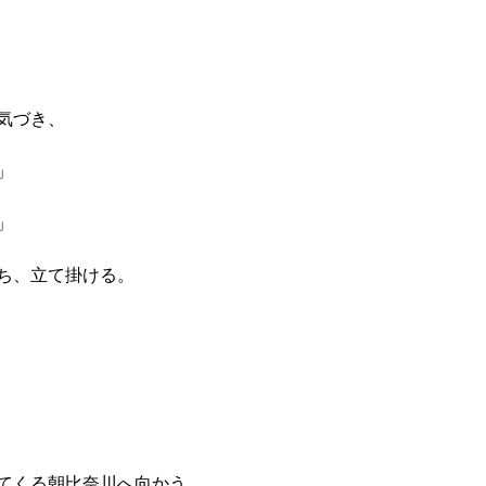
気づき、
」
」
ち、立て掛ける。
てくる朝比奈川へ向かう。