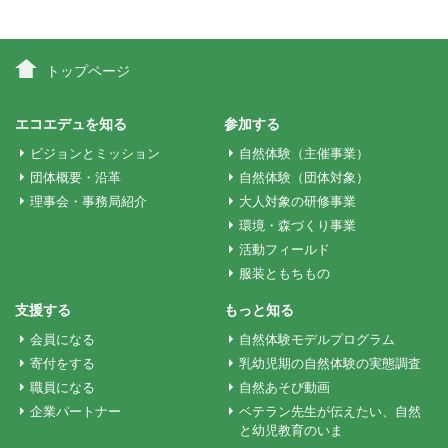
ナ
ビ
トップページ
ゲ
エコエデュを知る
参加する
ビジョンとミッション
自然体験（主催事業）
ー
団体概要・沿革
自然体験（団体対象）
理事会・事務局紹介
大人対象の研修事業
環境・森づくり事業
シ
活動フィールド
服装ともちもの
ョ
支援する
もっと知る
会員になる
自然体験モデルプログラム
ン
寄付をする
乳幼児期の自然体験の実態調査
職員になる
自然あそび動画
企業パートナー
ベテラン先生が伝えたい、自然
と幼児教育のいま