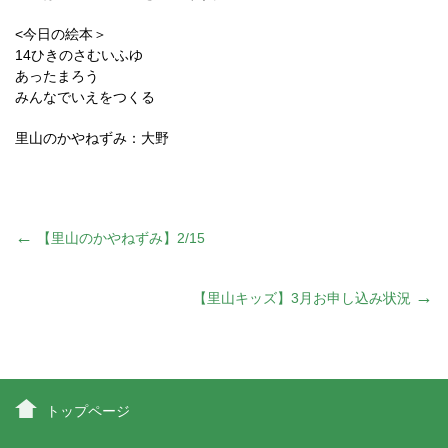
<今日の絵本＞
14ひきのさむいふゆ
あったまろう
みんなでいえをつくる
里山のかやねずみ：大野
投
←
【里山のかやねずみ】2/15
稿
→
【里山キッズ】3月お申し込み状況
ナ
ビ
トップページ