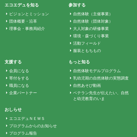
ゲ
エコエデュを知る
参加する
ビジョンとミッション
自然体験（主催事業）
ー
団体概要・沿革
自然体験（団体対象）
理事会・事務局紹介
大人対象の研修事業
環境・森づくり事業
シ
活動フィールド
服装ともちもの
ョ
支援する
もっと知る
会員になる
自然体験モデルプログラム
ン
寄付をする
乳幼児期の自然体験の実態調査
職員になる
自然あそび動画
企業パートナー
ベテラン先生が伝えたい、自然
と幼児教育のいま
おしらせ
エコエデュＮＥＷＳ
プログラムからのお知らせ
プログラム報告