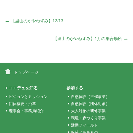
投
←
【里山のかやねずみ】12/13
稿
→
【里山のかやねずみ】1月の集合場所
ナ
ビ
トップページ
ゲ
エコエデュを知る
参加する
ビジョンとミッション
自然体験（主催事業）
ー
団体概要・沿革
自然体験（団体対象）
理事会・事務局紹介
大人対象の研修事業
環境・森づくり事業
シ
活動フィールド
服装ともちもの