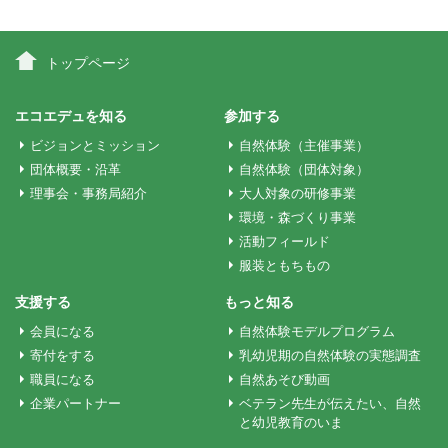
ナ
ビ
トップページ
ゲ
エコエデュを知る
参加する
ビジョンとミッション
自然体験（主催事業）
ー
団体概要・沿革
自然体験（団体対象）
理事会・事務局紹介
大人対象の研修事業
環境・森づくり事業
シ
活動フィールド
服装ともちもの
ョ
支援する
もっと知る
会員になる
自然体験モデルプログラム
ン
寄付をする
乳幼児期の自然体験の実態調査
職員になる
自然あそび動画
企業パートナー
ベテラン先生が伝えたい、自然
と幼児教育のいま