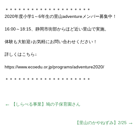
＊＊＊＊＊＊＊＊＊＊＊＊＊＊＊＊＊＊＊＊
2020年度小学1～6年生の里山adventureメンバー募集中！
16:00～18:15、静岡市街部からほど近い里山で実施。
体験も大歓迎♪お気軽にお問い合わせください！
詳しくはこちら↓
https://www.ecoedu.or.jp/programs/adventure2020/
＊＊＊＊＊＊＊＊＊＊＊＊＊＊＊＊＊＊＊＊
投
←
【しらべる事業】鳩の子保育園さん
稿
→
【里山のかやねずみ】2/25