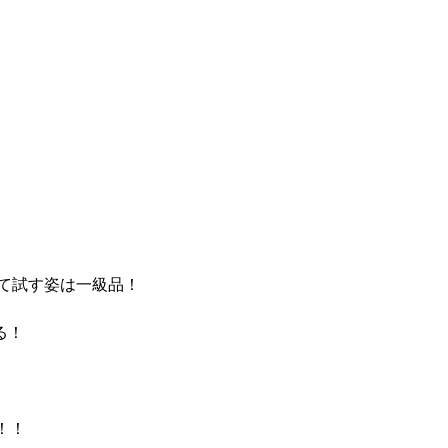
て試す姿は一級品！
る！
！！