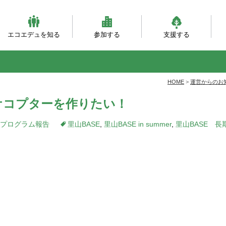
エコエデュを知る
参加する
支援する
ビジョンとミッション
団体概要・沿革
理事会・事務局紹介
自然体験（主催事業）
自然体験（団体対象）
大人対象の研修事業
環境・森づくり事業
活動フィールド
服装ともちもの
会員になる
寄付をする
職員になる
企業パートナー
自
乳
自
ベ
と
HOME
>
運営からのお
タケコプターを作りたい！
プログラム報告
里山BASE
,
里山BASE in summer
,
里山BASE 長