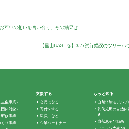
してお互いの想いを言い合う、その結果は…
【里山BASE春】3/27試行錯誤のツリーハ
支援する
もっと知る
（主催事業）
会員になる
自然体験モデルプ
（団体対象）
寄付をする
乳幼児期の自然体
査
の研修事業
職員になる
自然あそび動画
づくり事業
企業パートナー
ベテラン先生が伝