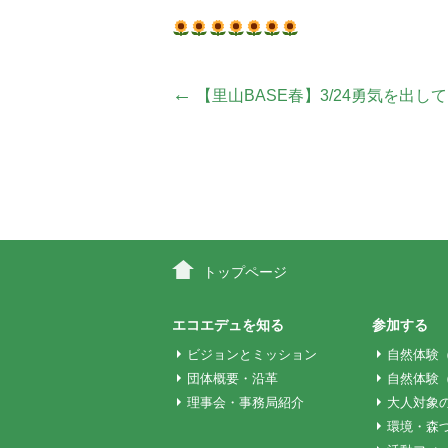
投
←
【里山BASE春】3/24勇気を出
稿
ナ
ビ
トップページ
ゲ
エコエデュを知る
参加する
ビジョンとミッション
自然体験
団体概要・沿革
自然体験
ー
理事会・事務局紹介
大人対象
環境・森