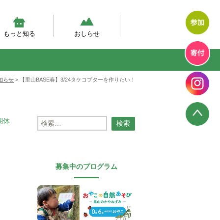
もっと知る
おしらせ
然体験モデルプログラム
幼児期の自然体験の実態調査
然あそび動画
テラン先生が伝えたい、自然
エコエデュNEWS
プログラムからのお知らせ
プログラム報告
幼児教育のいま
知らせ
>
【里山BASE春】3/24タケコプターを作りたい！
検
期休
索:
募集中のプログラム