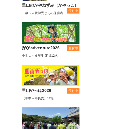
里山のかやねずみ（かやっこ）
受付中
０歳～未就学児とその保護者
探Q!adventure2026
受付中
小学１～６年生 定員12名
里山やっほ2026
受付中
【年中～年長児】12名