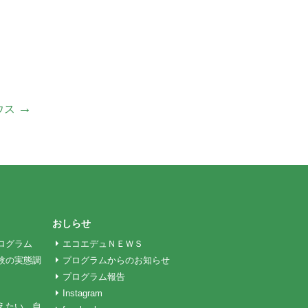
→
ウス
おしらせ
ログラム
エコエデュＮＥＷＳ
験の実態調
プログラムからのお知らせ
プログラム報告
Instagram
えたい、自